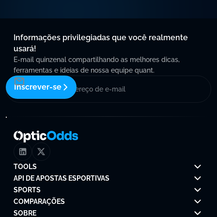
Informações privilegiadas que você realmente
usará!
E-mail quinzenal compartilhando as melhores dicas,
ferramentas e ideias de nossa equipe quant.
Inscrever-se
TOOLS
API DE APOSTAS ESPORTIVAS
SPORTS
COMPARAÇÕES
SOBRE