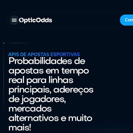
Com
APIS DE APOSTAS ESPORTIVAS
Probabilidades de
apostas em tempo
real para linhas
principais, adereços
de jogadores,
mercados
alternativos e muito
mais!