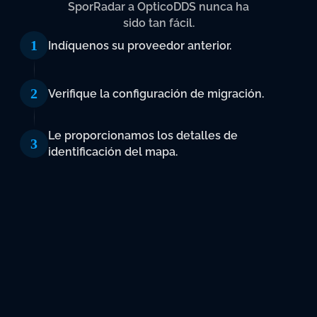
SporRadar a OpticoDDS nunca ha
sido tan fácil.
1
Indíquenos su proveedor anterior.
2
Verifique la configuración de migración.
Le proporcionamos los detalles de
3
identificación del mapa.