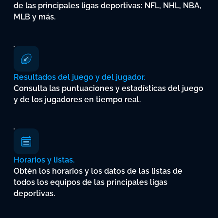
de
las
principales
ligas
deportivas:
NFL,
NHL,
NBA,
MLB
y
más.
Resultados
del
juego
y
del
jugador.
Consulta
las
puntuaciones
y
estadísticas
del
juego
y
de
los
jugadores
en
tiempo
real.
Horarios
y
listas.
Obtén
los
horarios
y
los
datos
de
las
listas
de
todos
los
equipos
de
las
principales
ligas
deportivas.