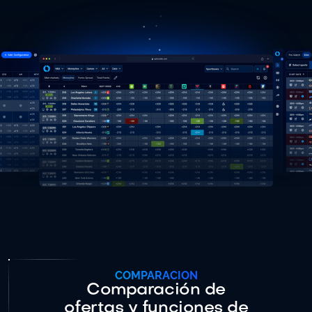
COMPARACIÓN
Comparación de
ofertas y funciones de