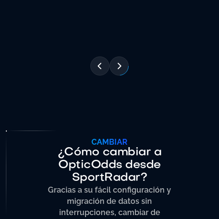
CAMBIAR
¿Cómo cambiar a
OpticOdds desde
SportRadar?
Gracias a su fácil configuración y
migración de datos sin
interrupciones, cambiar de