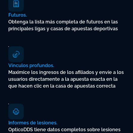
Futuros.
Obtenga
la
lista
más
completa
de
futuros
en
las
principales
ligas
y
casas
de
apuestas
deportivas
Vínculos
profundos.
Maximice
los
ingresos
de
los
afiliados
y
envíe
a
los
usuarios
directamente
a
la
apuesta
exacta
en
la
que
hacen
clic
en
la
casa
de
apuestas
correcta
Informes
de
lesiones.
OpticoDDS
tiene
datos
completos
sobre
lesiones