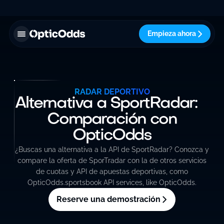
Empieza ahora
RADAR DEPORTIVO
Alternativa a SportRadar:
Comparación con
OpticOdds
¿Buscas una alternativa a la API de SportRadar? Conozca y
compare la oferta de SporTradar con la de otros servicios
de cuotas y API de apuestas deportivas, como
OpticOdds.
sportsbook API
services, like OpticOdds.
Reserve una demostración