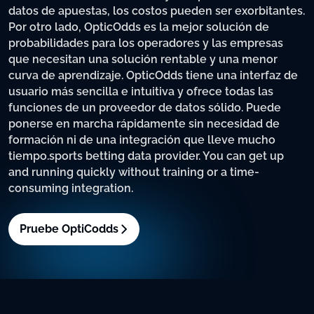
datos de apuestas, los costos pueden ser exorbitantes.
Por otro lado, OpticOdds es la mejor solución de
probabilidades para los operadores y las empresas
que necesitan una solución rentable y una menor
curva de aprendizaje. OpticOdds tiene una interfaz de
usuario más sencilla e intuitiva y ofrece todas las
funciones de un proveedor de datos sólido. Puede
ponerse en marcha rápidamente sin necesidad de
formación ni de una integración que lleve mucho
tiempo.
sports betting data provider
. You can get up
and running quickly without training or a time-
consuming integration.
Pruebe OptiCodds