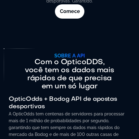
desportivas. Garantido.
Comece
SOBRE A API
Com o OpticoDDS,
você tem os dados mais
rápidos de que precisa
em um só lugar
OpticOdds + Bodog API de apostas
desportivas
A OpticOdds tem centenas de servidores para processar
mais de 1 milhão de probabilidades por segundo,
garantindo que tem sempre os dados mais rápidos do
mercado da Bodog e de mais de 100 outras casas de