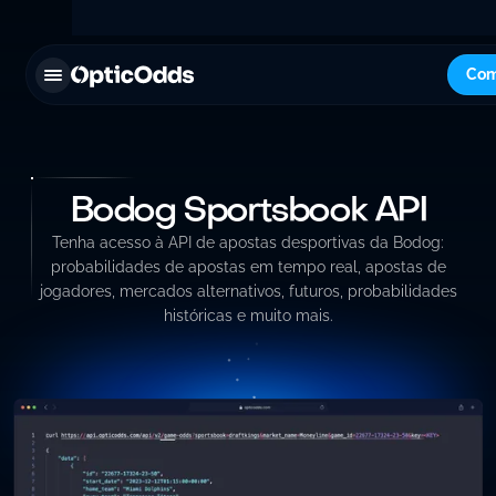
Com
Bodog Sportsbook API
Tenha acesso à API de apostas desportivas da Bodog:
probabilidades de apostas em tempo real, apostas de
jogadores, mercados alternativos, futuros, probabilidades
históricas e muito mais.