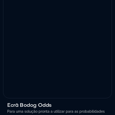
Ecrã Bodog Odds
Para uma solução pronta a utilizar para as probabilidades