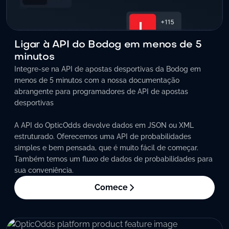
Ligar à API do Bodog em menos de 5
minutos
Integre-se na API de apostas desportivas da Bodog em
menos de 5 minutos com a nossa documentação
abrangente para programadores de API de apostas
desportivas
A API do OpticOdds devolve dados em JSON ou XML
estruturado. Oferecemos uma API de probabilidades
simples e bem pensada, que é muito fácil de começar.
Também temos um fluxo de dados de probabilidades para
sua conveniência.
Comece