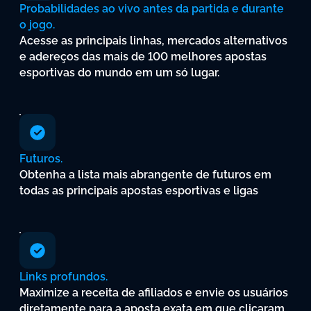
Probabilidades
ao
vivo
antes
da
partida
e
durante
o
jogo.
Acesse
as
principais
linhas,
mercados
alternativos
e
adereços
das
mais
de
100
melhores
apostas
esportivas
do
mundo
em
um
só
lugar.
Futuros.
Obtenha
a
lista
mais
abrangente
de
futuros
em
todas
as
principais
apostas
esportivas
e
ligas
Links
profundos.
Maximize
a
receita
de
afiliados
e
envie
os
usuários
diretamente
para
a
aposta
exata
em
que
clicaram