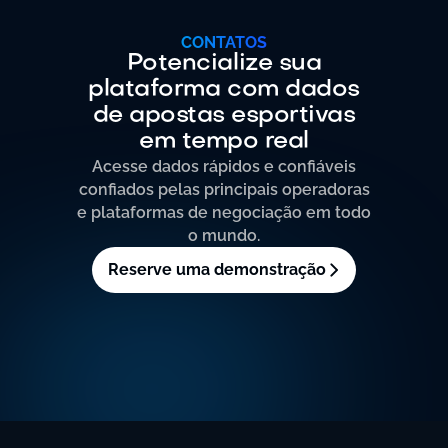
CONTATOS
Potencialize sua
plataforma com dados
de apostas esportivas
em tempo real
Acesse dados rápidos e confiáveis
confiados pelas principais operadoras
e plataformas de negociação em todo
o mundo.
Reserve uma demonstração