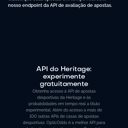
nosso
endpoint
da
API
de
avaliação
de
apostas.
API do Heritage:
experimente
gratuitamente
Obtenha acesso à API de apostas
desportivas da Heritage e às
probabilidades em tempo real a título
experimental. Além do acesso a mais de
100 outras APIs de casas de apostas
desportivas. OpticOdds é a melhor API para