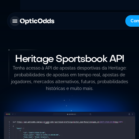
Com
Heritage Sportsbook API
Tenha acesso à API de apostas desportivas da Heritage:
probabilidades de apostas em tempo real, apostas de
jogadores, mercados alternativos, futuros, probabilidades
históricas e muito mais.