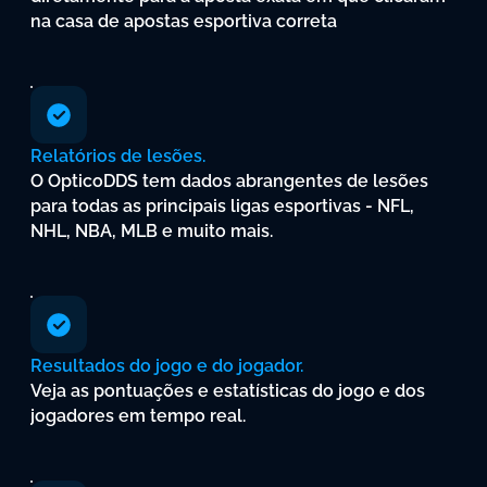
na
casa
de
apostas
esportiva
correta
Relatórios
de
lesões.
O
OpticoDDS
tem
dados
abrangentes
de
lesões
para
todas
as
principais
ligas
esportivas
-
NFL,
NHL,
NBA,
MLB
e
muito
mais.
Resultados
do
jogo
e
do
jogador.
Veja
as
pontuações
e
estatísticas
do
jogo
e
dos
jogadores
em
tempo
real.