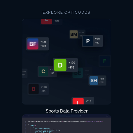
EXPLORE OPTICODDS
Sports Data Provider