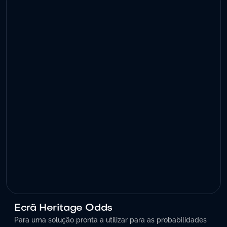
Ecrã Heritage Odds
Para uma solução pronta a utilizar para as probabilidades