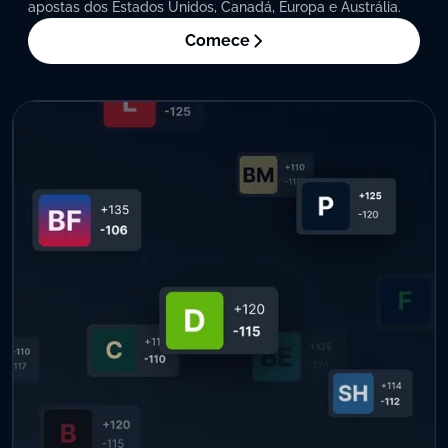
apostas dos Estados Unidos, Canadá, Europa e Austrália.
Comece