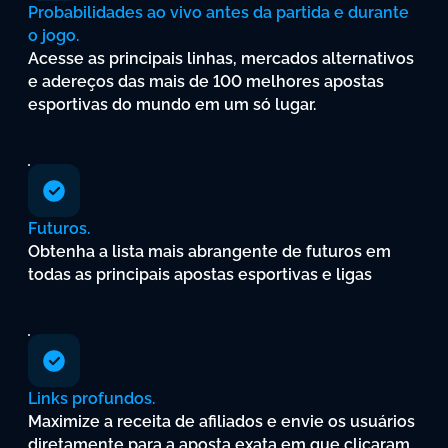
Probabilidades
ao
vivo
antes
da
partida
e
durante
o
jogo.
Acesse
as
principais
linhas,
mercados
alternativos
e
adereços
das
mais
de
100
melhores
apostas
esportivas
do
mundo
em
um
só
lugar.
Futuros.
Obtenha
a
lista
mais
abrangente
de
futuros
em
todas
as
principais
apostas
esportivas
e
ligas
Links
profundos.
Maximize
a
receita
de
afiliados
e
envie
os
usuários
diretamente
para
a
aposta
exata
em
que
clicaram