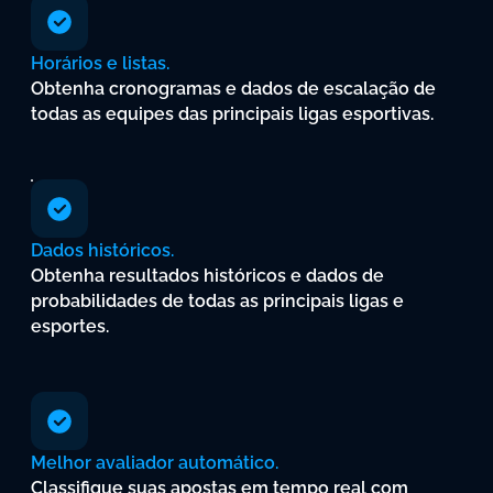
Horários
e
listas.
Obtenha
cronogramas
e
dados
de
escalação
de
todas
as
equipes
das
principais
ligas
esportivas.
Dados
históricos.
Obtenha
resultados
históricos
e
dados
de
probabilidades
de
todas
as
principais
ligas
e
esportes.
Melhor
avaliador
automático.
Classifique
suas
apostas
em
tempo
real
com