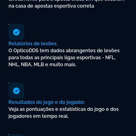
na
casa
de
apostas
esportiva
correta
Relatórios
de
lesões.
O
OpticoDDS
tem
dados
abrangentes
de
lesões
para
todas
as
principais
ligas
esportivas
-
NFL,
NHL,
NBA,
MLB
e
muito
mais.
Resultados
do
jogo
e
do
jogador.
Veja
as
pontuações
e
estatísticas
do
jogo
e
dos
jogadores
em
tempo
real.