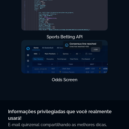
Sports Betting API
Odds Screen
Informações privilegiadas que você realmente
usará!
E-mail quinzenal compartilhando as melhores dicas,