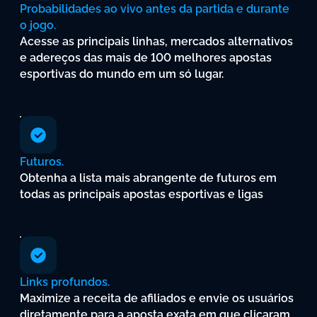
Probabilidades
ao
vivo
antes
da
partida
e
durante
o
jogo.
Acesse
as
principais
linhas,
mercados
alternativos
e
adereços
das
mais
de
100
melhores
apostas
esportivas
do
mundo
em
um
só
lugar.
Futuros.
Obtenha
a
lista
mais
abrangente
de
futuros
em
todas
as
principais
apostas
esportivas
e
ligas
Links
profundos.
Maximize
a
receita
de
afiliados
e
envie
os
usuários
diretamente
para
a
aposta
exata
em
que
clicaram