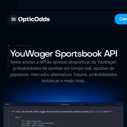
Com
YouWager Sportsbook API
Tenha acesso à API de apostas desportivas da YouWager:
probabilidades de apostas em tempo real, apostas de
jogadores, mercados alternativos, futuros, probabilidades
históricas e muito mais.