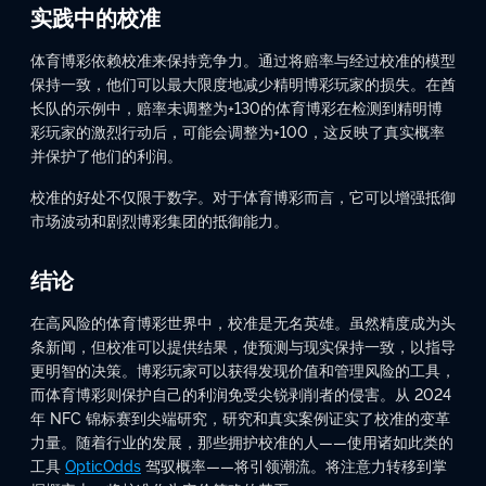
实践中的校准
体育博彩依赖校准来保持竞争力。通过将赔率与经过校准的模型
保持一致，他们可以最大限度地减少精明博彩玩家的损失。在酋
长队的示例中，赔率未调整为+130的体育博彩在检测到精明博
彩玩家的激烈行动后，可能会调整为+100，这反映了真实概率
并保护了他们的利润。
校准的好处不仅限于数字。对于体育博彩而言，它可以增强抵御
市场波动和剧烈博彩集团的抵御能力。
结论
在高风险的体育博彩世界中，校准是无名英雄。虽然精度成为头
条新闻，但校准可以提供结果，使预测与现实保持一致，以指导
更明智的决策。博彩玩家可以获得发现价值和管理风险的工具，
而体育博彩则保护自己的利润免受尖锐剥削者的侵害。从 2024
年 NFC 锦标赛到尖端研究，研究和真实案例证实了校准的变革
力量。随着行业的发展，那些拥护校准的人——使用诸如此类的
工具
OpticOdds
驾驭概率——将引领潮流。将注意力转移到掌