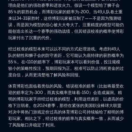
理由是他们的强劲赛季和进攻火力。假设一个模型给了狮子会
85％的获胜机会，而博彩玩家的赔率为-200。当49人队卷土重
来以34-31获胜时，这些博彩玩家被压制了——不是因为预测错
误，而是因为模型的信心被大大夸大了。注重精度的模型可能仍
能创造出长达一个赛季的强劲战绩，但其错误校准的概率使博彩
玩家付出了沉重的代价。
经过校准的模型本来可以以不同的方式处理游戏。考虑到49人
队的韧性和狮子会的防守差距，它可能认为底特律的获胜概率为
55％。在+110的赔率下，博彩玩家本可以看到价值，投注规模
较小的策略性投注，预期回报为正。校准可以防止消耗资金的过
度自信，从而更清楚地了解风险和回报。
体育博彩也面临着类似的风险。错误校准的赔率（比如将最受欢
迎的赔率定为-300，而真实概率意味着-150）会造成漏洞。精
明的博彩玩家手持经过校准的模型，利用这些差距，以虚高的价
格下注弱者。在2024赛季，那些在紧张的美国职业棒球大联盟
对决中将热门游戏定价过高的体育博彩公司持续输给了精明的博
彩玩家。相比之下，经过校准的赔率与真实概率一致，从而减少
了风险敞口并稳定了利润。