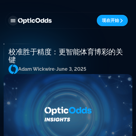
现在开始
校准胜于精度：更智能体育博彩的关
键
Adam Wickwire
June 3, 2025