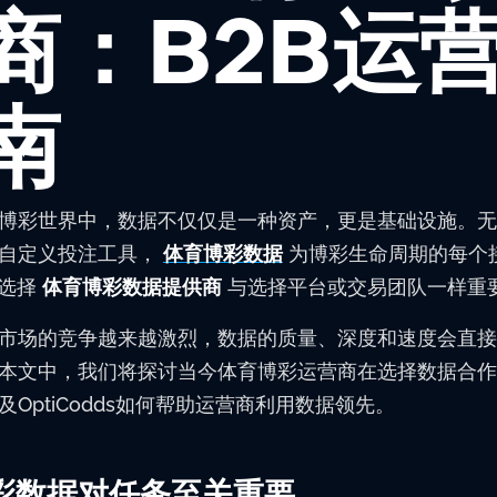
商：B2B运
南
博彩世界中，数据不仅仅是一种资产，更是基础设施。无
是自定义投注工具，
体育博彩数据
为博彩生命周期的每个
定选择
体育博彩数据提供商
与选择平台或交易团队一样重
市场的竞争越来越激烈，数据的质量、深度和速度会直接
本文中，我们将探讨当今体育博彩运营商在选择数据合作
OptiCodds如何帮助运营商利用数据领先。
彩数据对任务至关重要