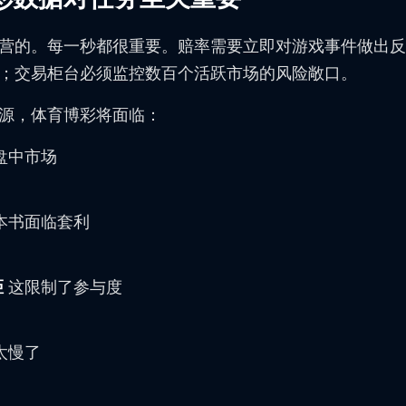
营的。每一秒都很重要。赔率需要立即对游戏事件做出反
；交易柜台必须监控数百个活跃市场的风险敞口。
源，体育博彩将面临：
盘中市场
本书面临套利
距
这限制了参与度
太慢了