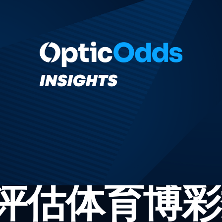
评估体育博彩