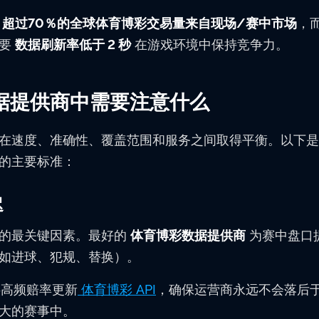
，超过70％的全球体育博彩交易量来自现场/赛中市场
，
需要
数据刷新率低于 2 秒
在游戏环境中保持竞争力。
据提供商中需要注意什么
在速度、准确性、覆盖范围和服务之间取得平衡。以下是
的主要标准：
迟
易的最关键因素。最好的
体育博彩数据提供商
为赛中盘口
如进球、犯规、替换）。
提供高频赔率更新
体育博彩 API
，确保运营商永远不会落后于
大的赛事中。