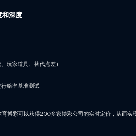
度和深度
线、玩家道具、替代点差）
进行赔率基准测试
体育博彩可以获得200多家博彩公司的实时定价，从而实