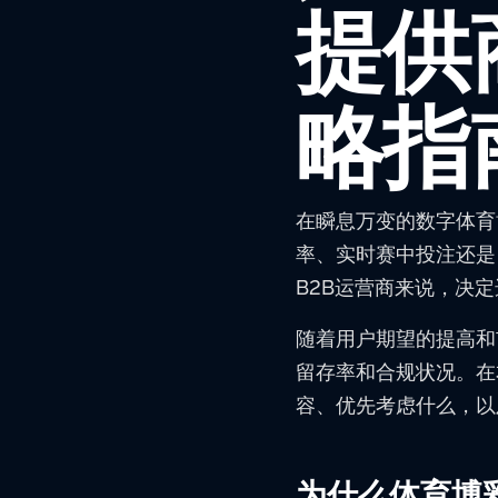
提供
略指
在瞬息万变的数字体育
率、实时赛中投注还
B2B运营商来说，决
随着用户期望的提高和
留存率和合规状况。在
容、优先考虑什么，以及
为什么体育博