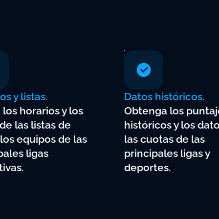
ios
y
listas.
Datos
históricos.
n
los
horarios
y
los
Obtenga
los
puntaj
de
las
listas
de
históricos
y
los
dat
los
equipos
de
las
las
cuotas
de
las
pales
ligas
principales
ligas
y
ivas.
deportes.