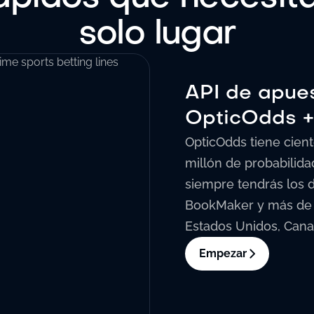
solo lugar
API de apue
OpticOdds 
OpticOdds tiene cien
millón de probabilid
siempre tendrás los 
BookMaker y más de 
Estados Unidos, Canad
Empezar