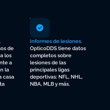
.
Informes
de
lesiones.
sos
de
OpticoDDS
tiene
datos
a
los
completos
sobre
nte
a
lesiones
de
las
en
la
principales
ligas
a
casa
deportivas:
NFL,
NHL,
ta
NBA,
MLB
y
más.