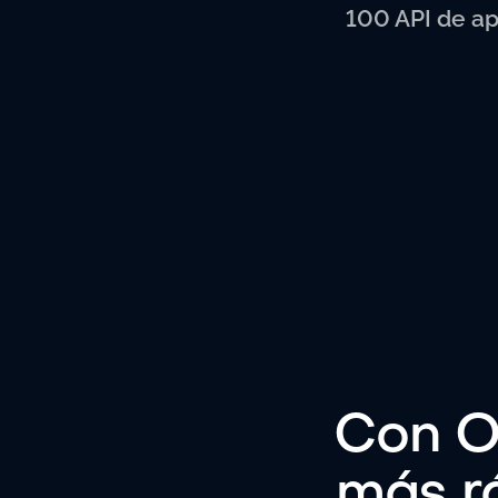
100 API de ap
Con O
más r