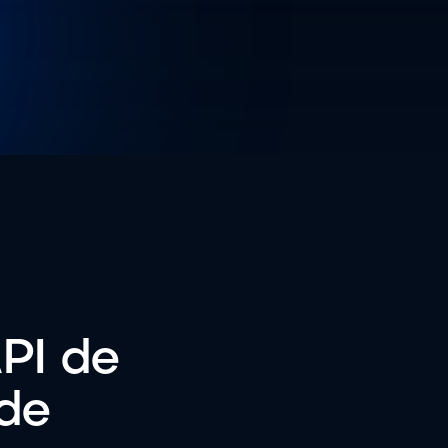
API de
 de