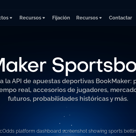
ctos
Recursos
Fijación
Recursos
Contactar
aker Sportsbo
 la API de apuestas deportivas BookMaker: 
empo real, accesorios de jugadores, mercado
futuros, probabilidades históricas y más.