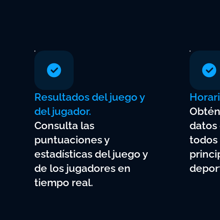
Resultados
del
juego
y
Horar
del
jugador.
Obté
Consulta
las
datos
puntuaciones
y
todos
estadísticas
del
juego
y
princi
de
los
jugadores
en
deport
tiempo
real.