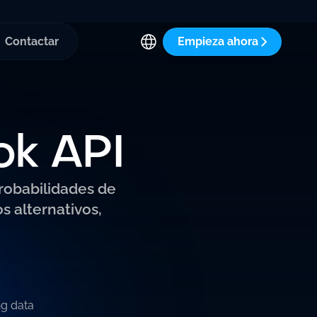
Empieza ahora
Contactar
ok API
robabilidades de
s alternativos,