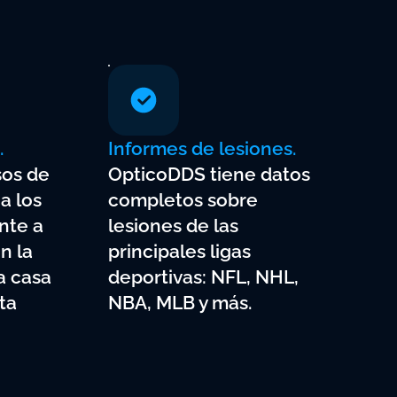
.
Informes
de
lesiones.
sos
de
OpticoDDS
tiene
datos
a
los
completos
sobre
nte
a
lesiones
de
las
en
la
principales
ligas
a
casa
deportivas:
NFL,
NHL,
ta
NBA,
MLB
y
más.