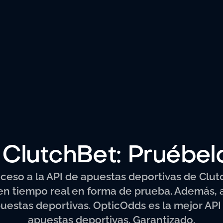
 ClutchBet: Pruébela
eso a la API de apuestas deportivas de Clutc
en tiempo real en forma de prueba. Además,
uestas deportivas. OpticOdds es la mejor API
apuestas deportivas. Garantizado.