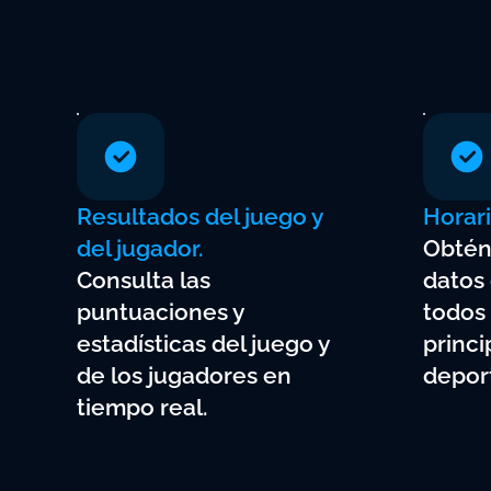
Resultados
del
juego
y
Horar
del
jugador.
Obté
Consulta
las
datos
puntuaciones
y
todos
estadísticas
del
juego
y
princi
de
los
jugadores
en
deport
tiempo
real.