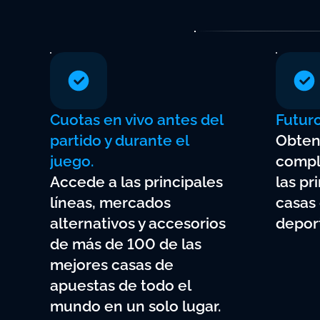
Cuotas
en
vivo
antes
del
Futuro
partido
y
durante
el
Obte
juego.
compl
Accede
a
las
principales
las
pr
líneas,
mercados
casas
alternativos
y
accesorios
depor
de
más
de
100
de
las
mejores
casas
de
apuestas
de
todo
el
mundo
en
un
solo
lugar.