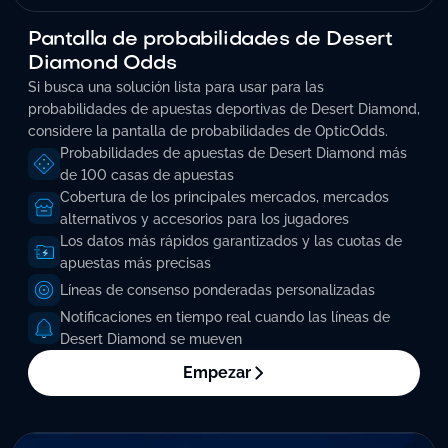
Pantalla de probabilidades de Desert
Diamond Odds
Si busca una solución lista para usar para las
probabilidades de apuestas deportivas de Desert Diamond,
considere la pantalla de probabilidades de OpticOdds.
Probabilidades de apuestas de Desert Diamond más
de 100 casas de apuestas
Cobertura de los principales mercados, mercados
alternativos y accesorios para los jugadores
Los datos más rápidos garantizados y las cuotas de
apuestas más precisas
Líneas de consenso ponderadas personalizadas
Notificaciones en tiempo real cuando las líneas de
Desert Diamond se mueven
Empezar