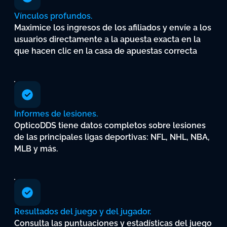
Vínculos
profundos.
Maximice
los
ingresos
de
los
afiliados
y
envíe
a
los
usuarios
directamente
a
la
apuesta
exacta
en
la
que
hacen
clic
en
la
casa
de
apuestas
correcta
Informes
de
lesiones.
OpticoDDS
tiene
datos
completos
sobre
lesiones
de
las
principales
ligas
deportivas:
NFL,
NHL,
NBA,
MLB
y
más.
Resultados
del
juego
y
del
jugador.
Consulta
las
puntuaciones
y
estadísticas
del
juego