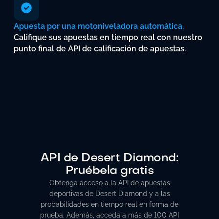
Apuesta
por
una
motoniveladora
automática.
Califique
sus
apuestas
en
tiempo
real
con
nuestro
punto
final
de
API
de
calificación
de
apuestas.
API de Desert Diamond:
Pruébela gratis
Obtenga acceso a la API de apuestas
deportivas de Desert Diamond y a las
probabilidades en tiempo real en forma de
prueba. Además, acceda a más de 100 API