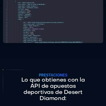
PRESTACIONES
Lo que obtienes con la
API de apuestas
deportivas de Desert
Diamond: