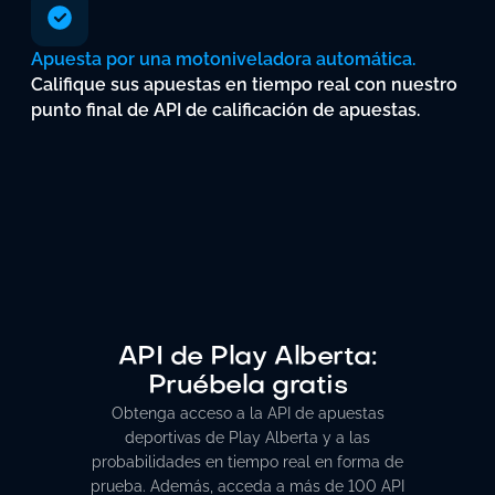
Apuesta
por
una
motoniveladora
automática.
Califique
sus
apuestas
en
tiempo
real
con
nuestro
punto
final
de
API
de
calificación
de
apuestas.
API de Play Alberta:
Pruébela gratis
Obtenga acceso a la API de apuestas
deportivas de Play Alberta y a las
probabilidades en tiempo real en forma de
prueba. Además, acceda a más de 100 API