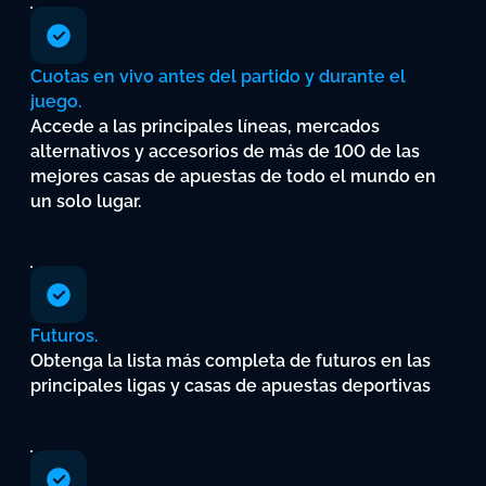
Cuotas
en
vivo
antes
del
partido
y
durante
el
juego.
Accede
a
las
principales
líneas,
mercados
alternativos
y
accesorios
de
más
de
100
de
las
mejores
casas
de
apuestas
de
todo
el
mundo
en
un
solo
lugar.
Futuros.
Obtenga
la
lista
más
completa
de
futuros
en
las
principales
ligas
y
casas
de
apuestas
deportivas