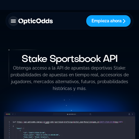
Empieza ahora
Stake Sportsbook API
Obtenga acceso a la API de apuestas deportivas Stake:
probabilidades de apuestas en tiempo real, accesorios de
jugadores, mercados alternativos, futuros, probabilidades
históricas y más.