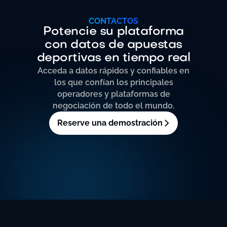
CONTACTOS
Potencie su plataforma
con datos de apuestas
deportivas en tiempo real
Acceda a datos rápidos y confiables en
los que confían los principales
operadores y plataformas de
negociación de todo el mundo.
Reserve una demostración