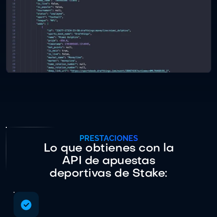
PRESTACIONES
Lo que obtienes con la
API de apuestas
deportivas de Stake: