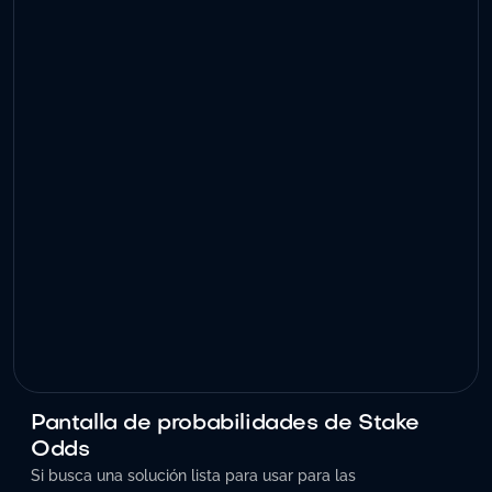
Pantalla de probabilidades de Stake
Odds
Si busca una solución lista para usar para las