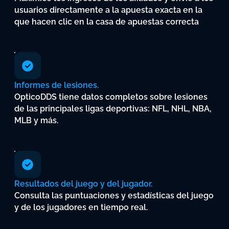
usuarios
directamente
a
la
apuesta
exacta
en
la
que
hacen
clic
en
la
casa
de
apuestas
correcta
Informes
de
lesiones.
OpticoDDS
tiene
datos
completos
sobre
lesiones
de
las
principales
ligas
deportivas:
NFL,
NHL,
NBA,
MLB
y
más.
Resultados
del
juego
y
del
jugador.
Consulta
las
puntuaciones
y
estadísticas
del
juego
y
de
los
jugadores
en
tiempo
real.