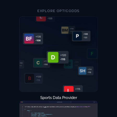
EXPLORE OPTICODDS
Sports Data Provider