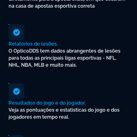
na
casa
de
apostas
esportiva
correta
Relatórios
de
lesões.
O
OpticoDDS
tem
dados
abrangentes
de
lesões
para
todas
as
principais
ligas
esportivas
-
NFL,
NHL,
NBA,
MLB
e
muito
mais.
Resultados
do
jogo
e
do
jogador.
Veja
as
pontuações
e
estatísticas
do
jogo
e
dos
jogadores
em
tempo
real.