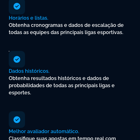
Horários
e
listas.
Obtenha
cronogramas
e
dados
de
escalação
de
todas
as
equipes
das
principais
ligas
esportivas.
Dados
históricos.
Obtenha
resultados
históricos
e
dados
de
probabilidades
de
todas
as
principais
ligas
e
esportes.
Melhor
avaliador
automático.
Classifique
suas
apostas
em
tempo
real
com