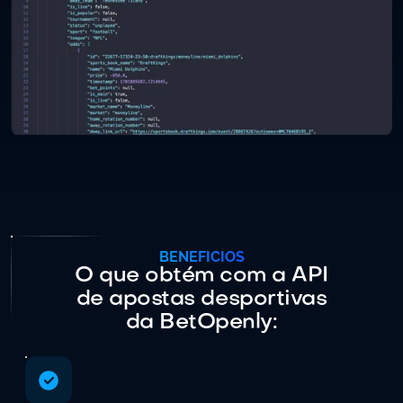
BENEFÍCIOS
O que obtém com a API
de apostas desportivas
da BetOpenly: