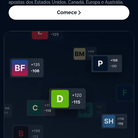
apostas dos Estados Unidos, Canadá, Europa e Austrália.
Comece