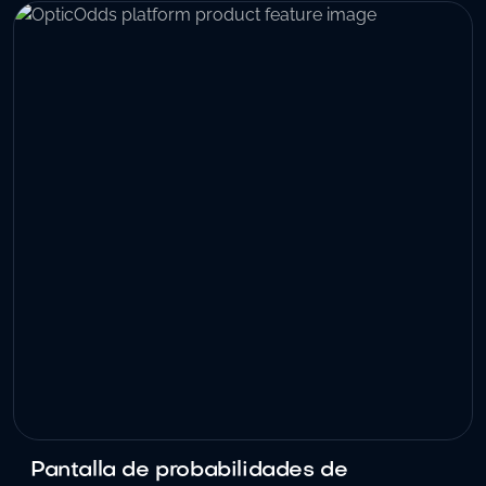
Pantalla de probabilidades de