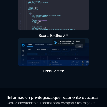
Sports Betting API
Odds Screen
¡Información privilegiada que realmente utilizarás!
Correo electrónico quincenal para compartir los mejores