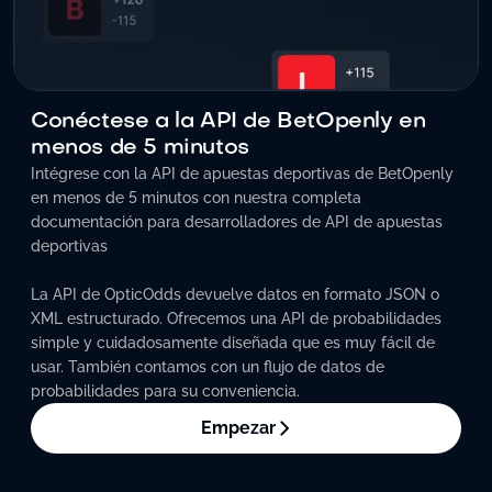
Conéctese a la API de BetOpenly en
menos de 5 minutos
Intégrese con la API de apuestas deportivas de BetOpenly
en menos de 5 minutos con nuestra completa
documentación para desarrolladores de API de apuestas
deportivas
La API de OpticOdds devuelve datos en formato JSON o
XML estructurado. Ofrecemos una API de probabilidades
simple y cuidadosamente diseñada que es muy fácil de
usar. También contamos con un flujo de datos de
probabilidades para su conveniencia.
Empezar