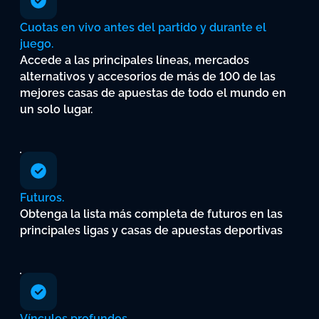
Cuotas
en
vivo
antes
del
partido
y
durante
el
juego.
Accede
a
las
principales
líneas,
mercados
alternativos
y
accesorios
de
más
de
100
de
las
mejores
casas
de
apuestas
de
todo
el
mundo
en
un
solo
lugar.
Futuros.
Obtenga
la
lista
más
completa
de
futuros
en
las
principales
ligas
y
casas
de
apuestas
deportivas
Vínculos
profundos.