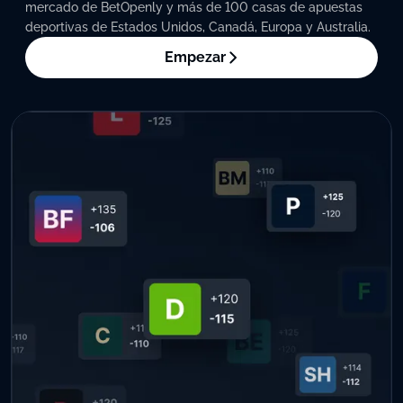
mercado de BetOpenly y más de 100 casas de apuestas
deportivas de Estados Unidos, Canadá, Europa y Australia.
Empezar