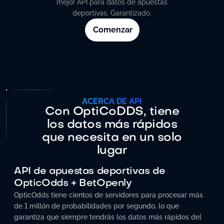
mejor API para datos de apuestas
deportivas. Garantizado.
Comenzar
ACERCA DE API
Con OptiCoDDS, tiene
los datos más rápidos
que necesita en un solo
lugar
API de apuestas deportivas de
OpticOdds + BetOpenly
OpticOdds tiene cientos de servidores para procesar más
de 1 millón de probabilidades por segundo, lo que
garantiza que siempre tendrás los datos más rápidos del