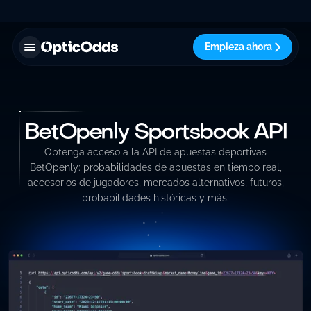
Empieza ahora
BetOpenly Sportsbook API
Obtenga acceso a la API de apuestas deportivas
BetOpenly: probabilidades de apuestas en tiempo real,
accesorios de jugadores, mercados alternativos, futuros,
probabilidades históricas y más.