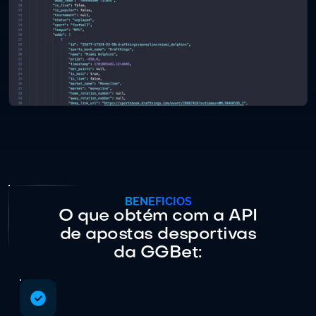
BENEFÍCIOS
O que obtém com a API
de apostas desportivas
da GGBet: