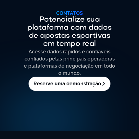
CONTATOS
Potencialize sua
plataforma com dados
de apostas esportivas
em tempo real
Acesse dados rápidos e confiáveis
confiados pelas principais operadoras
e plataformas de negociação em todo
o mundo.
Reserve uma demonstração