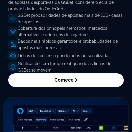
de apostas desportivas da GGBet, considere o ecrã de
probabilidades do OpticOdds.
GGBet probabilidades de apostas mais de 100+ casas
de apostas
Cobertura dos principais mercados, mercados
alternativos e adereços de jogadores
Dados mais rápidos garantidos e probabilidades de
apostas mais precisas
Linhas de consenso ponderadas personalizadas
Notificações em tempo real quando as linhas de
GGBet se movem
Comece