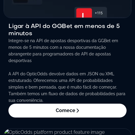
Ligar à API do GGBet em menos de 5
minutos
Integre-se na API de apostas desportivas da GGBet em
menos de 5 minutos com a nossa documentação
abrangente para programadores de API de apostas
desportivas
A API do OpticOdds devolve dados em JSON ou XML
estruturado. Oferecemos uma API de probabilidades
simples e bem pensada, que é muito fácil de começar.
Também temos um fluxo de dados de probabilidades para
sua conveniência.
Comece