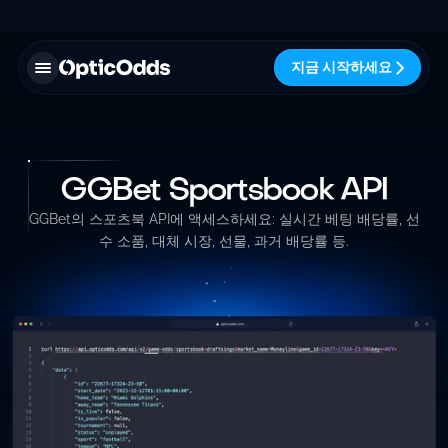
지금 시작하세요
GGBet Sportsbook API
GGBet의 스포츠북 API에 액세스하세요: 실시간 베팅 배당률, 선
수 소품, 대체 시장, 선물, 과거 배당률 등.