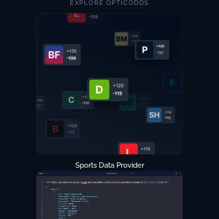
EXPLORE OPTICODDS
Sports Data Provider