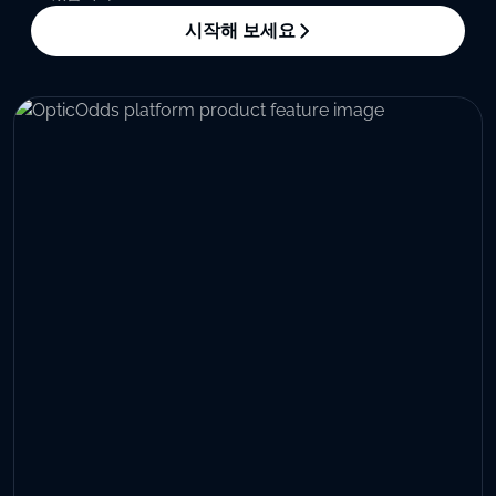
시작해 보세요