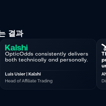
는 결과
OpticOdds consistently delivers
T
both technically and personally.
p
u
Luis Usier | Kalshi
Ah
Head of Affiliate Trading
Di