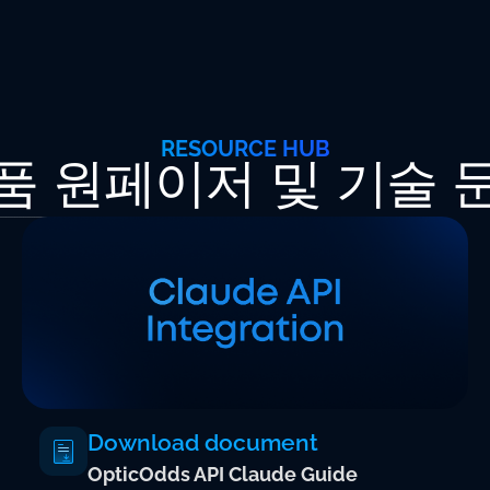
RESOURCE HUB
품 원페이저 및 기술 
Download document
OpticOdds API Claude Guide