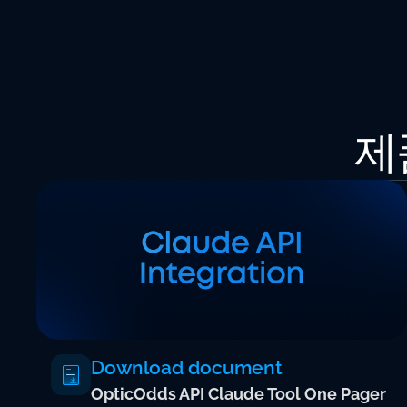
제
Download document
OpticOdds API Claude Tool One Pager