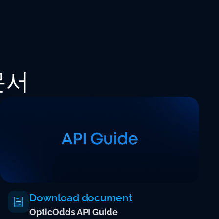
문서
Download document
OpticOdds API Guide