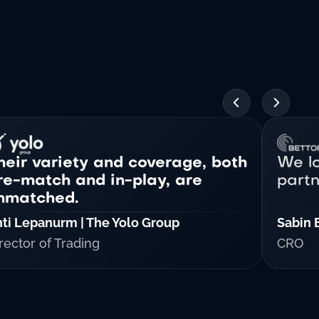
heir variety and coverage, both
We lo
re-match and in-play, are
partn
nmatched.
ti Lepanurm | The Yolo Group
Sabin 
rector of Trading
CRO