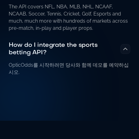
The API covers NFL, NBA, MLB, NHL, NCAAF,
NCAAB, Soccer, Tennis, Cricket, Golf, Esports and
much, much more with hundreds of markets across
pre-match, in-play and player props.
How do I integrate the sports
betting API?
OpticOdds를 시작하려면 당사와 함께 데모를 예약하십
시오.