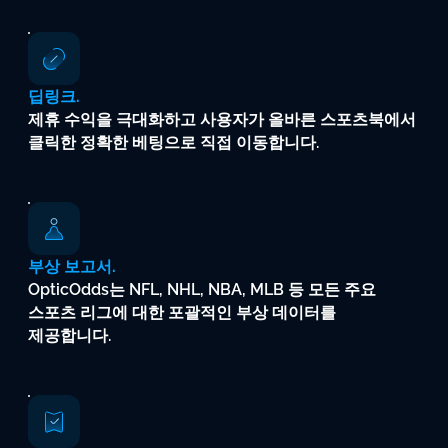
딥링크.
제휴
수익을
극대화하고
사용자가
올바른
스포츠북에서
클릭한
정확한
베팅으로
직접
이동합니다.
부상
보고서.
OpticOdds는
NFL,
NHL,
NBA,
MLB
등
모든
주요
스포츠
리그에
대한
포괄적인
부상
데이터를
제공합니다.