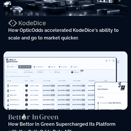
How OpticOdds accelerated KodeDice's ability to
scale and go to market quicker.
How Bettor In Green Supercharged Its Platform