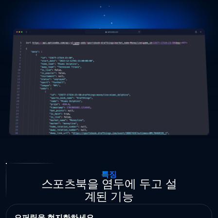
특징
스포츠북을 염두에 두고 설
계된 기능
오퍼링을 현지화하세요.