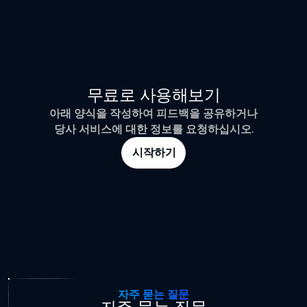
무료로 사용해보기
아래 양식을 작성하여 피드백을 공유하거나
당사 서비스에 대한 정보를 요청하십시오.
시작하기
자주 묻는 질문