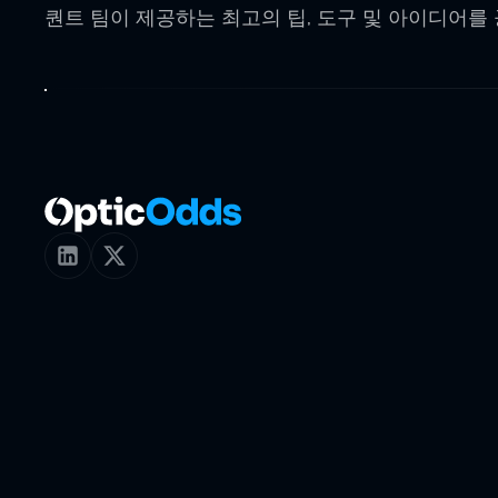
퀀트 팀이 제공하는 최고의 팁, 도구 및 아이디어를