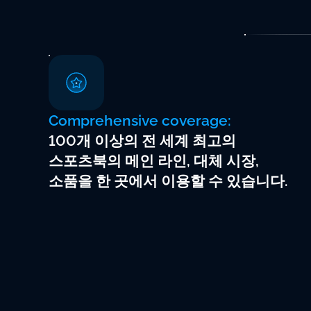
Comprehensive
coverage:
100개
이상의
전
세계
최고의
스포츠북의
메인
라인,
대체
시장,
소품을
한
곳에서
이용할
수
있습니다.