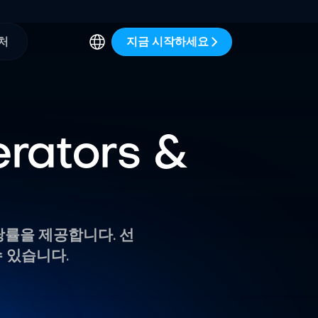
지금 시작하세요
처
erators &
s
당률을 제공합니다. 선
수 있습니다.