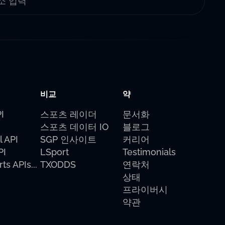
비교
약
I
스포츠 레이더
문서화
스포츠 데이터 IO
블로그
l API
SGP 인사이트
커리어
PI
LSport
Testimonials
s APIs...
TXODDS
연락처
상태
프라이버시
약관