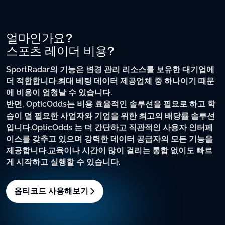
얼마인가요?
스포츠 레이더 비용?
SportRadar의 기능은 변경 관리 리소스를 보유한 대기업에
더 적합합니다.최대 베팅 데이터 제공업체 중 하나이기 때문
에 비용이 엄청날 수 있습니다.
반면, OpticOdds는 비용 효율적인 솔루션을 필요로 하고 학
습이 덜 필요한 사업자와 기업을 위한 최고의 배당률 솔루션
입니다.OpticOdds 는 더 간단하고 직관적인 사용자 인터페
이스를 갖추고 있으며 강력한 데이터 공급자의 모든 기능을
제공합니다.교육이나 시간이 많이 걸리는 통합 없이도 빠르
게 시작하고 실행할 수 있습니다.
옵티코드 사용해보기