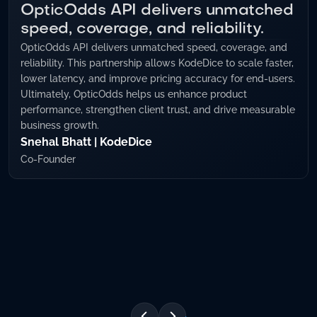
OpticOdds API delivers unmatched
speed, coverage, and reliability.
OpticOdds API delivers unmatched speed, coverage, and
reliability. This partnership allows KodeDice to scale faster,
lower latency, and improve pricing accuracy for end-users.
Ultimately, OpticOdds helps us enhance product
performance, strengthen client trust, and drive measurable
business growth.
Snehal Bhatt | KodeDice
Co-Founder