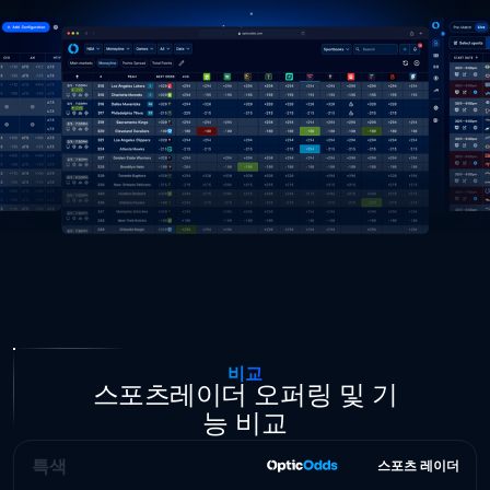
비교
스포츠레이더 오퍼링 및 기
능 비교
특색
스포츠 레이더