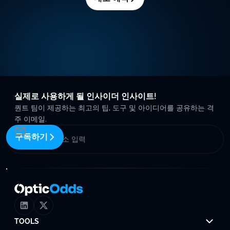
실제로 사용하게 될 인사이더 인사이트!
퀀트 팀이 제공하는 최고의 팁, 도구 및 아이디어를 공유하는 격
주 이메일.
구독하기
TOOLS