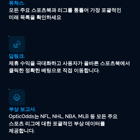
퓨쳐스.
모든
주요
스포츠북과
리그를
통틀어
가장
포괄적인
미래
목록을
확인하세요
딥링크.
제휴
수익을
극대화하고
사용자가
올바른
스포츠북에서
클릭한
정확한
베팅으로
직접
이동합니다.
부상
보고서.
OpticOdds는
NFL,
NHL,
NBA,
MLB
등
모든
주요
스포츠
리그에
대한
포괄적인
부상
데이터를
제공합니다.