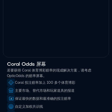
Coral Odds 屏幕
若要获得 Coral 体育博彩赔率的现成解决方案，请考虑
OpticOdds 的赔率屏幕。
Coral 投注赔率加上 100 多个体育博彩
主要市场、替代市场和玩家道具的报道
保证最快的数据和最准确的投注赔率
自定义加权共识线