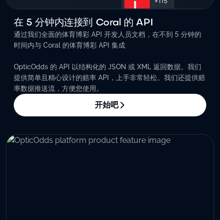
在 5 分钟内连接到 Coral 的 API
通过我们全面的体育博彩 API 开发人员文档，在不到 5 分钟的
时间内与 Coral 的体育博彩 API 集成
OpticOdds 的 API 以结构化的 JSON 或 XML 返回数据。我们
提供简单且精心设计的赔率 API，上手非常轻松。我们还提供赔
率数据推送流，方便您使用。
开始吧