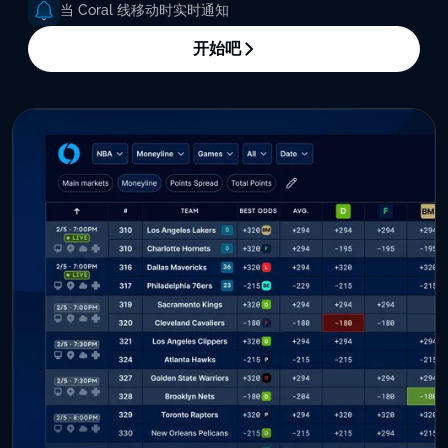
当 Coral 线移动时实时通知
开始吧