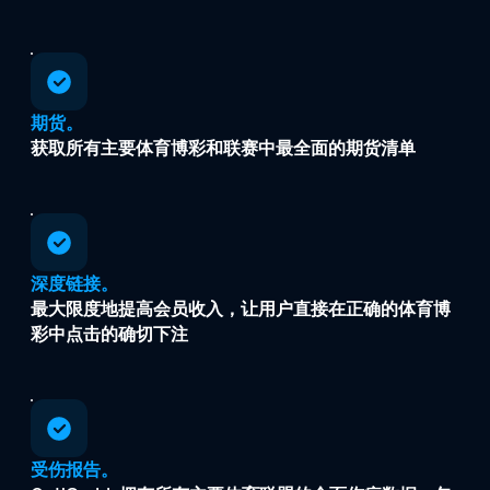
期货。
获取所有主要体育博彩和联赛中最全面的期货清单
深度链接。
最大限度地提高会员收入，让用户直接在正确的体育博
彩中点击的确切下注
受伤报告。