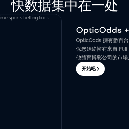
快数据集中在一处
OpticOdds +
OpticOdds 擁有
保您始終擁有來自 Fli
他體育博彩公司的市場
开始吧