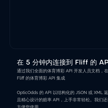
在 5 分钟内连接到 Fliff 的 AP
通过我们全面的体育博彩 API 开发人员文档，在
Fliff 的体育博彩 API 集成
OpticOdds 的 API 以结构化的 JSON 或 
且精心设计的赔率 API，上手非常轻松。我们
方便您使用。