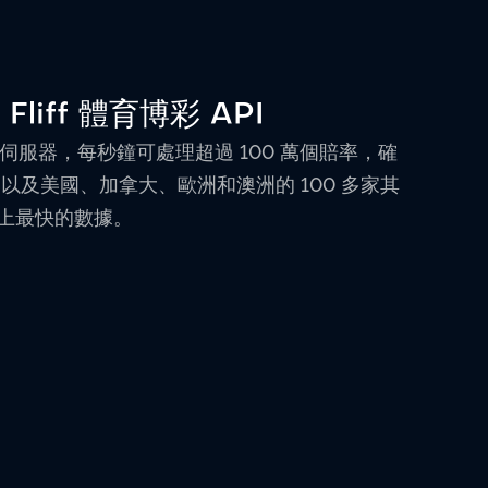
 Fliff 體育博彩 API
數百台伺服器，每秒鐘可處理超過 100 萬個賠率，確
ff 以及美國、加拿大、歐洲和澳洲的 100 多家其
上最快的數據。