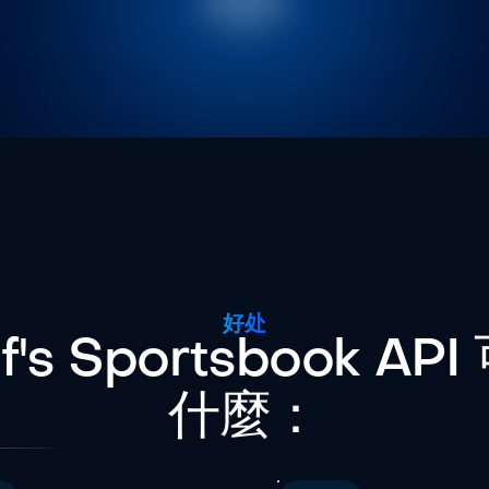
好处
ff's Sportsbook A
什麼：