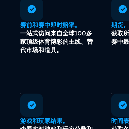
赛前和赛中即时赔率。
期货
一站式访问来自全球100多
获取
家顶级体育博彩的主线、替
赛中
代市场和道具。
游戏和玩家结果。
时间