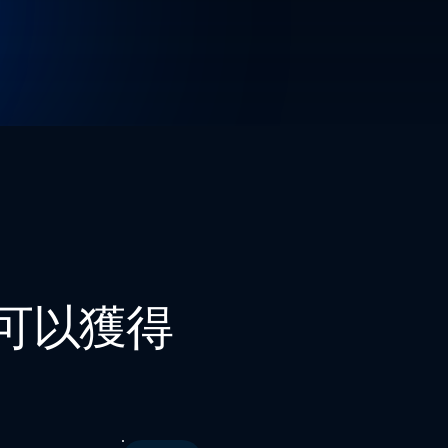
PI 可以獲得