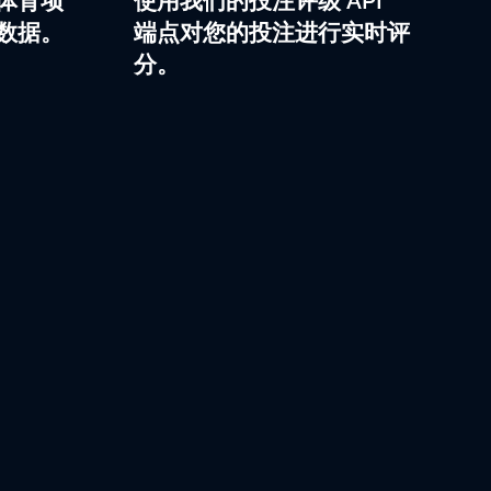
体育项
使用我们的投注评级
API
数据。
端点对您的投注进行实时评
分。