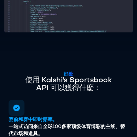
好处
使用 Kalshi's Sportsbook
API 可以獲得什麼：
赛前和赛中即时赔率。
一站式访问来自全球100多家顶级体育博彩的主线、替
代市场和道具。