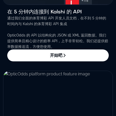
在 5 分钟内连接到 Kalshi 的 API
通过我们全面的体育博彩 API 开发人员文档，在不到 5 分钟的
时间内与 Kalshi 的体育博彩 API 集成
OpticOdds 的 API 以结构化的 JSON 或 XML 返回数据。我们
提供简单且精心设计的赔率 API，上手非常轻松。我们还提供赔
率数据推送流，方便您使用。
开始吧