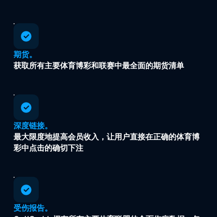
期货。
获取所有主要体育博彩和联赛中最全面的期货清单
深度链接。
最大限度地提高会员收入，让用户直接在正确的体育博
彩中点击的确切下注
受伤报告。