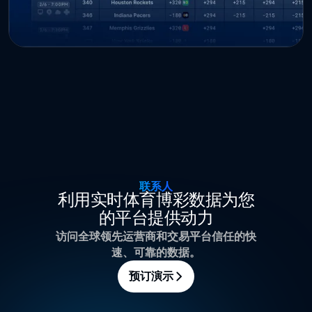
联系人
利用实时体育博彩数据为您
的平台提供动力
访问全球领先运营商和交易平台信任的快
速、可靠的数据。
预订演示