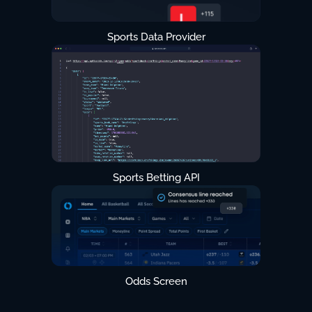
Sports Data Provider
Sports Betting API
Odds Screen