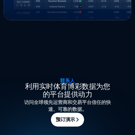
联系人
利用实时体育博彩数据为您
的平台提供动力
访问全球领先运营商和交易平台信任的快
速、可靠的数据。
预订演示