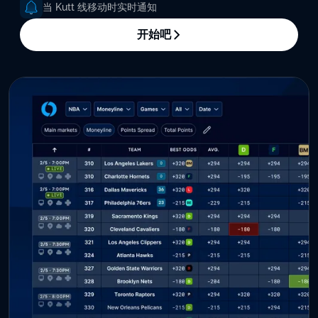
当 Kutt 线移动时实时通知
开始吧