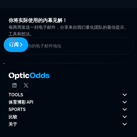
你将实际使用的内幕见解！
每两周发送一封电子邮件，分享来自我们量化团队的最佳提示、
工具和想法。
订阅
TOOLS
体育博彩 API
SPORTS
比较
关于