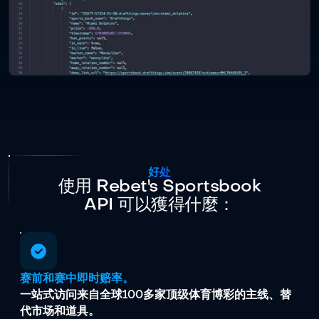
好处
使用 Rebet's Sportsbook
API 可以獲得什麼：
赛前和赛中即时赔率。
一站式访问来自全球100多家顶级体育博彩的主线、替
代市场和道具。