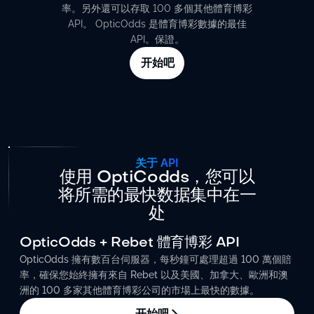
率。另外還可以存取 100 多個其他體育博彩
API。 OpticOdds 是體育博彩數據的最佳
API。保證。
开始吧
关于 API
使用 OptiCodds，您可以
将所需的最快数据集中在一
处
OpticOdds + Rebet 體育博彩 API
OpticOdds 擁有數百台伺服器，每秒鐘可處理超過 100 萬個賠
率，確保您始終擁有來自 Rebet 以及美國、加拿大、歐洲和澳
洲的 100 多家其他體育博彩公司的市場上最快的數據。
开始吧