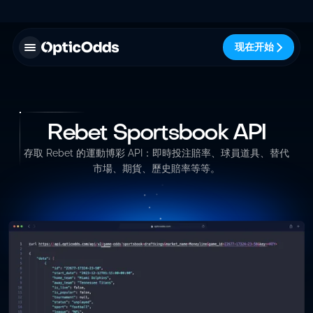
现在开始
Rebet Sportsbook API
存取 Rebet 的運動博彩 API：即時投注賠率、球員道具、替代
市場、期貨、歷史賠率等等。