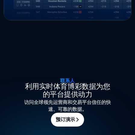
联系人
利用实时体育博彩数据为您
的平台提供动力
访问全球领先运营商和交易平台信任的快
速、可靠的数据。
预订演示