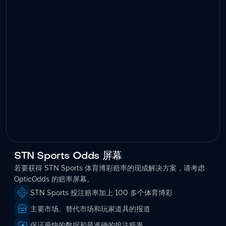
STN Sports Odds 屏幕
若要获得 STN Sports 体育博彩赔率的现成解决方案，请考虑
OpticOdds 的赔率屏幕。
STN Sports 投注赔率加上 100 多个体育博彩
主要市场、替代市场和玩家道具的报道
保证最快的数据和最准确的投注赔率