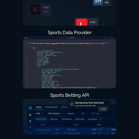
Sports Data Provider
Sports Betting API