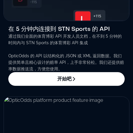
在 5 分钟内连接到 STN Sports 的 API
通过我们全面的体育博彩 API 开发人员文档，在不到 5 分钟的
时间内与 STN Sports 的体育博彩 API 集成
OpticOdds 的 API 以结构化的 JSON 或 XML 返回数据。我们
提供简单且精心设计的赔率 API，上手非常轻松。我们还提供赔
率数据推送流，方便您使用。
开始吧