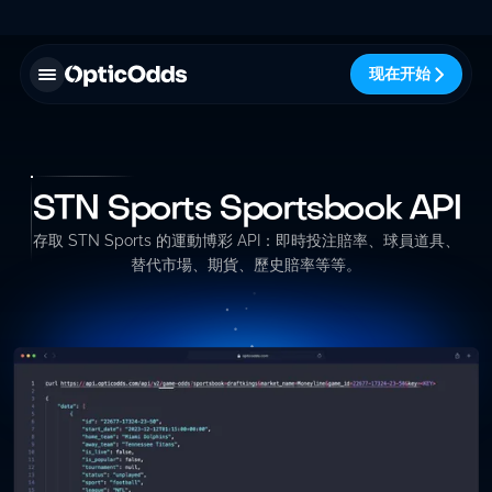
现在开始
STN Sports Sportsbook API
存取 STN Sports 的運動博彩 API：即時投注賠率、球員道具、
替代市場、期貨、歷史賠率等等。