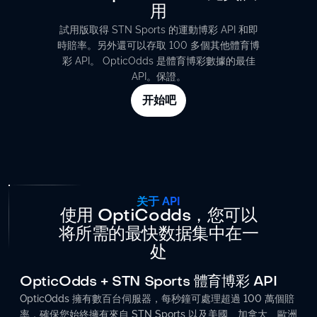
用
試用版取得 STN Sports 的運動博彩 API 和即
時賠率。另外還可以存取 100 多個其他體育博
彩 API。 OpticOdds 是體育博彩數據的最佳
API。保證。
开始吧
关于 API
使用 OptiCodds，您可以
将所需的最快数据集中在一
处
OpticOdds + STN Sports 體育博彩 API
OpticOdds 擁有數百台伺服器，每秒鐘可處理超過 100 萬個賠
率，確保您始終擁有來自 STN Sports 以及美國、加拿大、歐洲