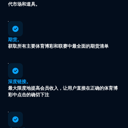
代市场和道具。
期货。
获取所有主要体育博彩和联赛中最全面的期货清单
深度链接。
最大限度地提高会员收入，让用户直接在正确的体育博
彩中点击的确切下注