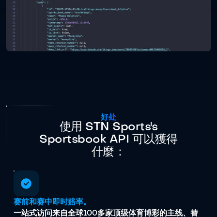
好处
使用 STN Sports's
Sportsbook API 可以獲得
什麼：
赛前和赛中即时赔率。
一站式访问来自全球100多家顶级体育博彩的主线、替