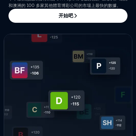
和澳洲的 100 多家其他體育博彩公司的市場上最快的數據。
开始吧