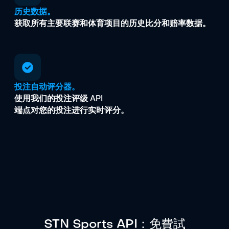
历史数据。
获取所有主要联赛和体育项目的历史比分和赔率数据。
投注自动评分器。
使用我们的投注评级
API
端点对您的投注进行实时评分。
STN Sports API：免費試