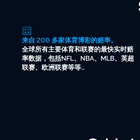
来自
200
多家体育博彩的赔率。
全球所有主要体育和联赛的最快实时赔
率数据，包括NFL、NBA、MLB、英超
联赛、欧洲联赛等等...