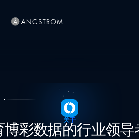
关于
育博彩数据的行业领导