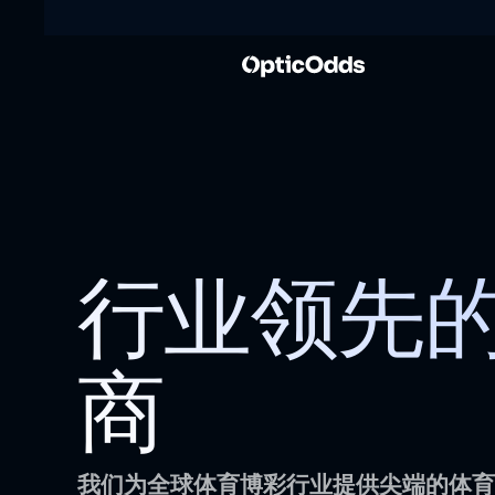
行业领先
商
我们为全球体育博彩行业提供尖端的体育