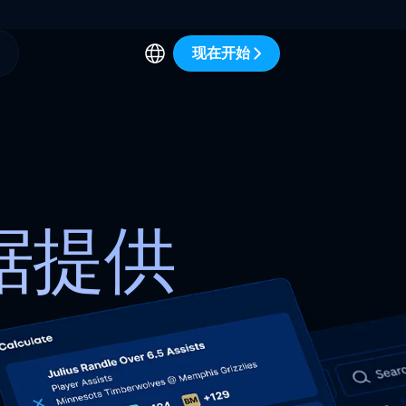
现在开始
据提供