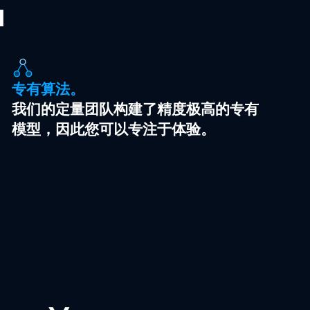
a
专有算法。
我们的定量团队构建了精度极高的专有
模型，因此您可以专注于体验。