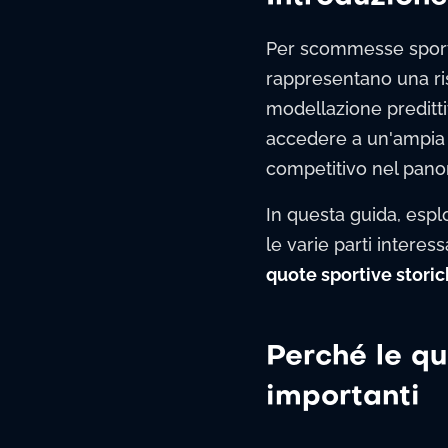
Per scommesse sporti
rappresentano una ris
modellazione preditt
accedere a un'ampi
competitivo nel pano
In questa guida, esp
le varie parti intere
quote sportive stori
Perché le q
importanti