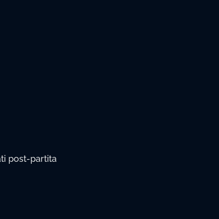
ti post-partita