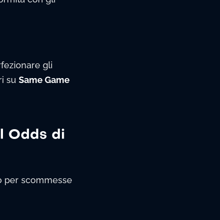
fezionare gli
ri su
Same Game
al Odds di
o per scommesse