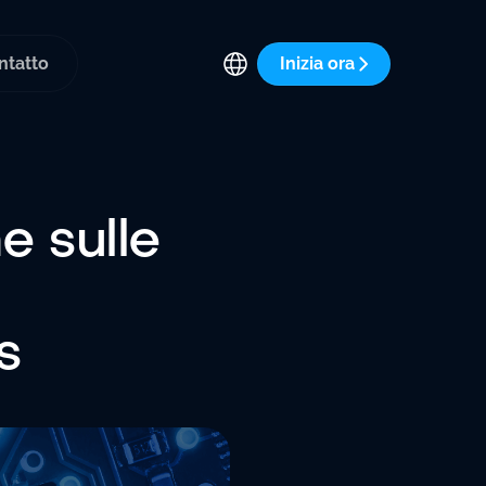
Inizia ora
ntatto
e sulle
s