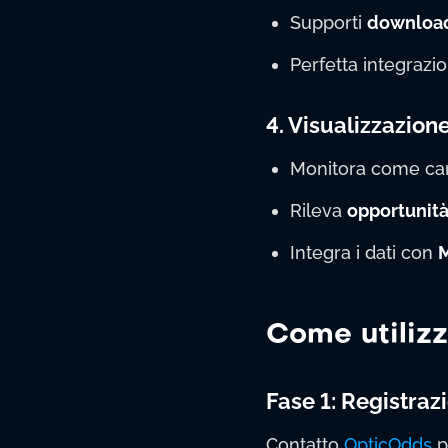
Supporti
download
Perfetta integrazio
4. Visualizzazione
Monitora come camb
Rileva
opportunità
Integra i dati con
M
Come utilizz
Fase 1: Registraz
Contatto
OpticOdds
p