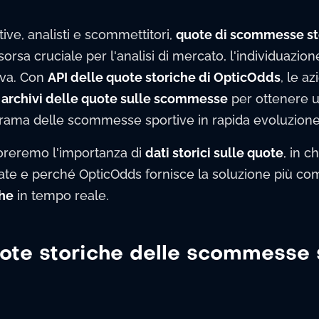
ve, analisti e scommettitori,
quote di scommesse st
orsa cruciale per l'analisi di mercato, l'individuazio
iva. Con
API delle quote storiche di OpticOdds
, le a
a
archivi delle quote sulle scommesse
per ottenere 
rama delle scommesse sportive in rapida evoluzione
loreremo l'importanza di
dati storici sulle quote
, in 
ssate e perché OpticOdds fornisce la soluzione più co
che
in tempo reale.
uote storiche delle scommesse