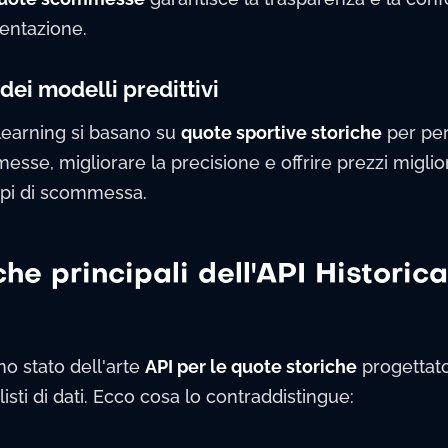
entazione.
dei modelli predittivi
learning si basano su
quote sportive storiche
per per
esse, migliorare la precisione e offrire prezzi miglio
tipi di scommessa.
che principali dell'API Historic
o stato dell'arte
API per le quote storiche
progettat
listi di dati. Ecco cosa lo contraddistingue: