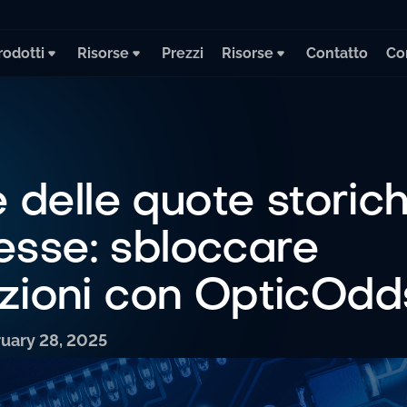
rodotti
Risorse
Prezzi
Risorse
Contatto
Co
e delle quote storich
sse: sbloccare
zioni con OpticOdd
uary 28, 2025