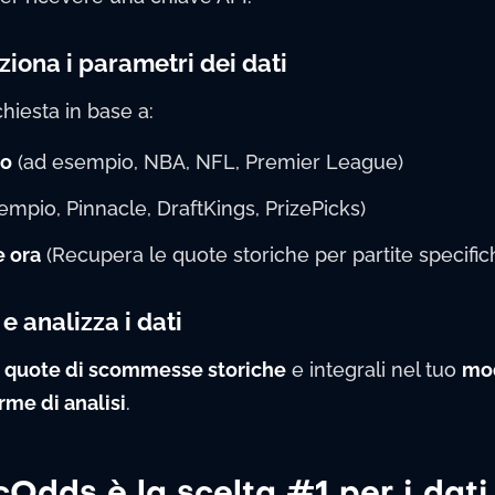
ziona i parametri dei dati
chiesta in base a:
to
(ad esempio, NBA, NFL, Premier League)
empio, Pinnacle, DraftKings, PrizePicks)
e ora
(Recupera le quote storiche per partite specific
e analizza i dati
e
quote di scommesse storiche
e integrali nel tuo
mod
rme di analisi
.
Odds è la scelta #1 per i dati s