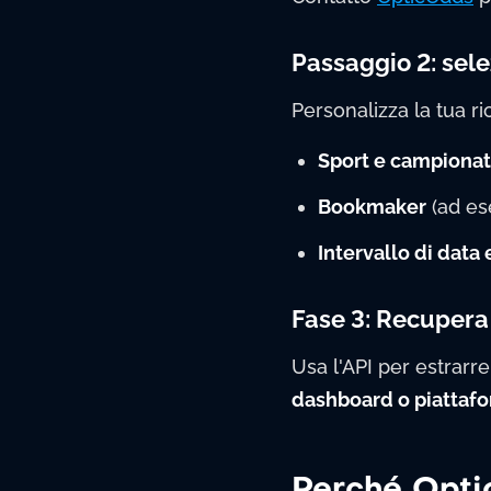
Passaggio 2: sele
Personalizza la tua ri
Sport e campiona
Bookmaker
(ad es
Intervallo di data 
Fase 3: Recupera 
Usa l'API per estrarr
dashboard o piattafo
Perché Optic