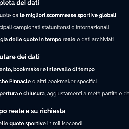
leta dei dati
quote da
le migliori scommesse sportive globali
ipali campionati statunitensi e internazionali
gia delle quote in tempo reale
e dati archiviati
lare dei dati
vento, bookmaker e intervallo di tempo
che Pinnacle
o altri bookmaker specifici
apertura e chiusura
, aggiustamenti a metà partita e da
po reale e su richiesta
elle quote sportive
in millisecondi