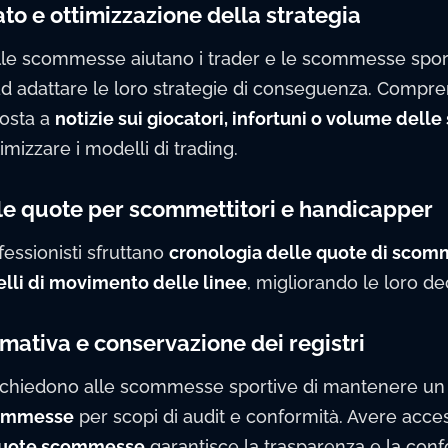
ato e ottimizzazione della strategia
lle scommesse aiutano i trader e le scommesse sport
d adattare le loro strategie di conseguenza. Compr
posta a
notizie sui giocatori, infortuni o volume del
mizzare i modelli di trading.
lle quote per scommettitori e handicapper
fessionisti sfruttano
cronologia delle quote di sco
lli di movimento delle linee
, migliorando le loro d
mativa e conservazione dei registri
 richiedono alle scommesse sportive di mantenere u
commesse
per scopi di audit e conformità. Avere acce
quote scommesse
garantisce la trasparenza e la conf