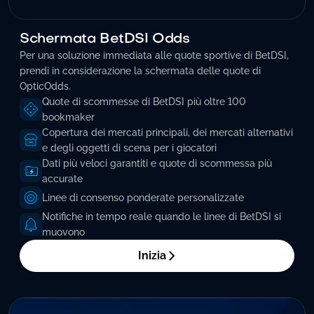
Schermata BetDSI Odds
Per una soluzione immediata alle quote sportive di BetDSI,
prendi in considerazione la schermata delle quote di
OpticOdds.
Quote di scommesse di BetDSI più oltre 100
bookmaker
Copertura dei mercati principali, dei mercati alternativi
e degli oggetti di scena per i giocatori
Dati più veloci garantiti e quote di scommessa più
accurate
Linee di consenso ponderate personalizzate
Notifiche in tempo reale quando le linee di BetDSI si
muovono
Inizia