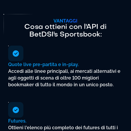
VANTAGGI
Cosa ottieni con l'API di
BetDSI's Sportsbook:
Quote
live
pre-partita
e
in-play.
Accedi
alle
linee
principali,
ai
mercati
alternativi
e
agli
oggetti
di
scena
di
oltre
100
migliori
bookmaker
di
tutto
il
mondo
in
un
unico
posto.
Futures.
Ottieni
l'elenco
più
completo
dei
futures
di
tutti
i