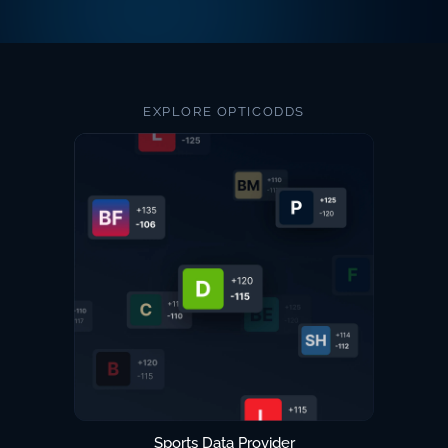
EXPLORE OPTICODDS
Sports Data Provider