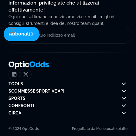
Informazioni privilegiate che utilizzerai
effettivamente!
Ogni due settimane condividiamo via e-mail i migliori
consigli, strumenti e idee del nostro team quant.
Abbonati
TOOLS
SCOMMESSE SPORTIVE API
SPORTS
CONFRONTI
CIRCA
© 2024 OptiOdds
Progettato da
Monolocale piatto