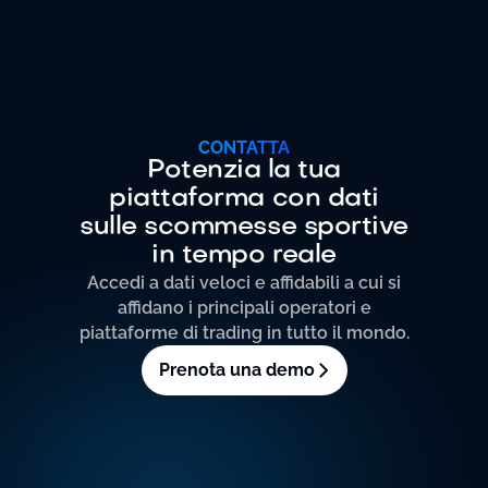
CONTATTA
Potenzia la tua
piattaforma con dati
sulle scommesse sportive
in tempo reale
Accedi a dati veloci e affidabili a cui si
affidano i principali operatori e
piattaforme di trading in tutto il mondo.
Prenota una demo