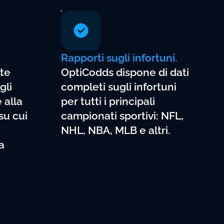
Rapporti
sugli
infortuni.
te
OptiCodds
dispone
di
dati
gli
completi
sugli
infortuni
e
alla
per
tutti
i
principali
su
cui
campionati
sportivi:
NFL,
NHL,
NBA,
MLB
e
altri.
a