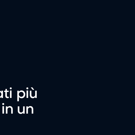
ti più
 in un