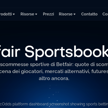
rodotti
Risorse
Prezzi
Risorse
Contatto
Co
fair Sportsbook
i scommesse sportive di Betfair: quote di s
scena dei giocatori, mercati alternativi, future
altro ancora.