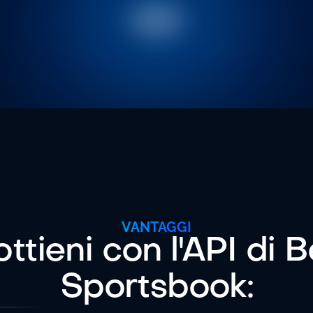
VANTAGGI
ttieni con l'API di Be
Sportsbook: