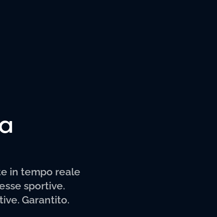
la
te in tempo reale
esse sportive.
ive. Garantito.