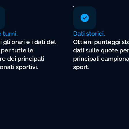
e
turni.
Dati
storici.
i
gli
orari
e
i
dati
del
Ottieni
punteggi
st
per
tutte
le
dati
sulle
quote
pe
re
dei
principali
principali
campiona
onati
sportivi.
sport.