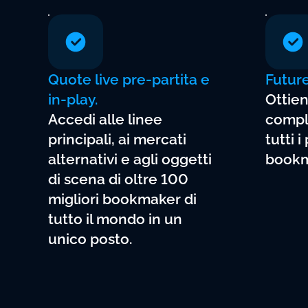
Quote
live
pre-partita
e
Future
in-play.
Ottien
Accedi
alle
linee
compl
principali,
ai
mercati
tutti
i
alternativi
e
agli
oggetti
book
di
scena
di
oltre
100
migliori
bookmaker
di
tutto
il
mondo
in
un
unico
posto.