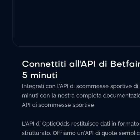
Connettiti all'API di Betfai
5 minuti
Integrati con l'API di scommesse sportive di 
minuti con la nostra completa documentazion
API di scommesse sportive
L'API di OpticOdds restituisce dati in forma
strutturato. Offriamo un'API di quote sempli