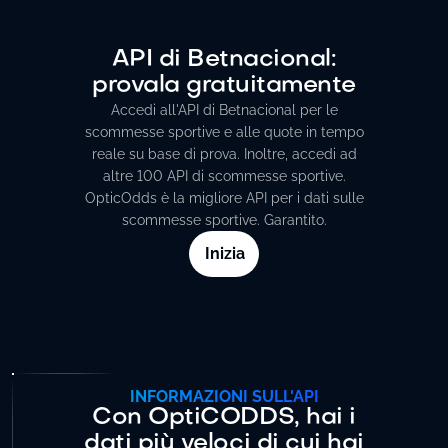
API di Betnacional:
provala gratuitamente
Accedi all'API di Betnacional per le
scommesse sportive e alle quote in tempo
reale su base di prova. Inoltre, accedi ad
altre 100 API di scommesse sportive.
OpticOdds è la migliore API per i dati sulle
scommesse sportive. Garantito.
Inizia
INFORMAZIONI SULL'API
Con OptiCODDS, hai i
dati più veloci di cui hai