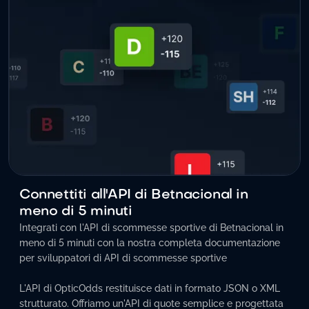
Connettiti all'API di Betnacional in
meno di 5 minuti
Integrati con l'API di scommesse sportive di Betnacional in
meno di 5 minuti con la nostra completa documentazione
per sviluppatori di API di scommesse sportive
L'API di OpticOdds restituisce dati in formato JSON o XML
strutturato. Offriamo un'API di quote semplice e progettata