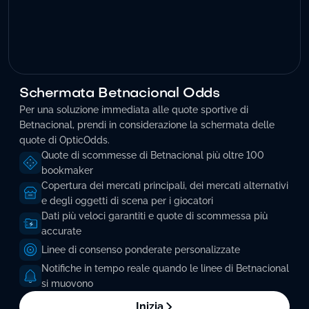
Schermata Betnacional Odds
Per una soluzione immediata alle quote sportive di
Betnacional, prendi in considerazione la schermata delle
quote di OpticOdds.
Quote di scommesse di Betnacional più oltre 100
bookmaker
Copertura dei mercati principali, dei mercati alternativi
e degli oggetti di scena per i giocatori
Dati più veloci garantiti e quote di scommessa più
accurate
Linee di consenso ponderate personalizzate
Notifiche in tempo reale quando le linee di Betnacional
si muovono
Inizia