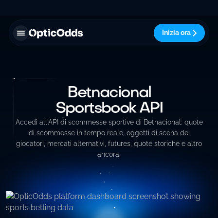
Inizia ora
Betnacional
Sportsbook API
Accedi all'API di scommesse sportive di Betnacional: quote
di scommesse in tempo reale, oggetti di scena dei
giocatori, mercati alternativi, futures, quote storiche e altro
ancora.