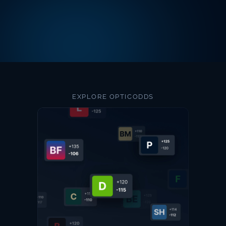
EXPLORE OPTICODDS