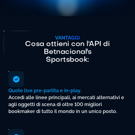
VANTAGGI
Cosa ottieni con l'API di
Betnacional's
Sportsbook:
Quote
live
pre-partita
e
in-play.
Accedi
alle
linee
principali,
ai
mercati
alternativi
e
agli
oggetti
di
scena
di
oltre
100
migliori
bookmaker
di
tutto
il
mondo
in
un
unico
posto.