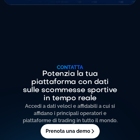
CONTATTA
Potenzia la tua
piattaforma con dati
sulle scommesse sportive
in tempo reale
Accedi a dati veloci e affidabili a cui si
affidano i principali operatori e
piattaforme di trading in tutto il mondo.
Prenota una demo