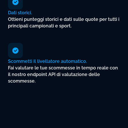
Dati
storici.
Ottieni
punteggi
storici
e
dati
sulle
quote
per
tutti
i
principali
campionati
e
sport.
Scommetti
il
livellatore
automatico.
Fai
valutare
le
tue
scommesse
in
tempo
reale
con
il
nostro
endpoint
API
di
valutazione
delle
scommesse.