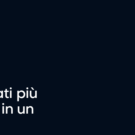
ti più
 in un