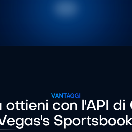
VANTAGGI
ottieni con l'API di
Vegas's Sportsbook