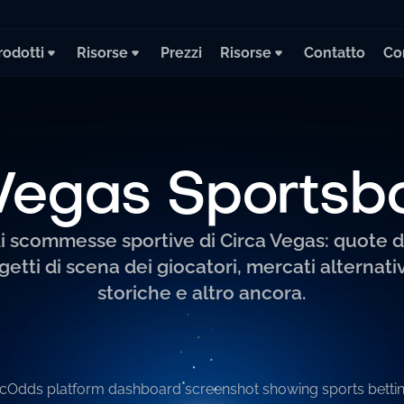
rodotti
Risorse
Prezzi
Risorse
Contatto
Co
Vegas Sportsb
 di scommesse sportive di Circa Vegas: quote 
etti di scena dei giocatori, mercati alternativ
storiche e altro ancora.