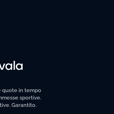
vala
le quote in tempo
ommesse sportive.
ive. Garantito.