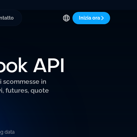
Inizia ora
ntatto
ook API
di scommesse in
i, futures, quote