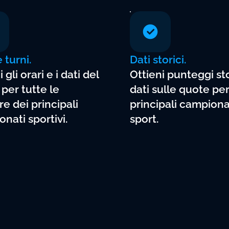
e
turni.
Dati
storici.
i
gli
orari
e
i
dati
del
Ottieni
punteggi
st
per
tutte
le
dati
sulle
quote
pe
re
dei
principali
principali
campiona
onati
sportivi.
sport.