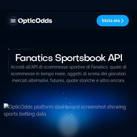
Inizia ora
Fanatics Sportsbook API
Accedi all'API di scommesse sportive di Fanatics: quote di
scommesse in tempo reale, oggetti di scena dei giocatori,
mercati alternativi, futures, quote storiche e altro ancora.