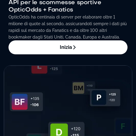
API per le scommesse sportive
OpticOdds + Fanatics
OpticOdds ha centinaia di server per elaborare oltre 1
milione di quote al secondo, assicurandoti sempre i dati più
rapidi sul mercato da Fanatics e da oltre 100 altri
bookmaker dagli Stati Uniti, Canada, Europa e Australia.
Inizia