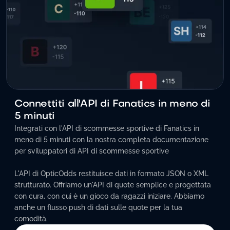
Connettiti all'API di Fanatics in meno di
5 minuti
Integrati con l'API di scommesse sportive di Fanatics in
meno di 5 minuti con la nostra completa documentazione
per sviluppatori di API di scommesse sportive
L'API di OpticOdds restituisce dati in formato JSON o XML
strutturato. Offriamo un'API di quote semplice e progettata
con cura, con cui è un gioco da ragazzi iniziare. Abbiamo
anche un flusso push di dati sulle quote per la tua
comodità.