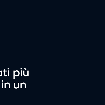
ti più
 in un