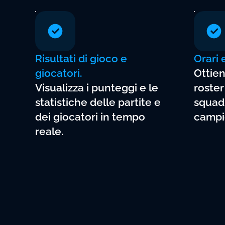
Risultati
di
gioco
e
Orari
giocatori.
Ottien
Visualizza
i
punteggi
e
le
roster
statistiche
delle
partite
e
squad
dei
giocatori
in
tempo
campi
reale.