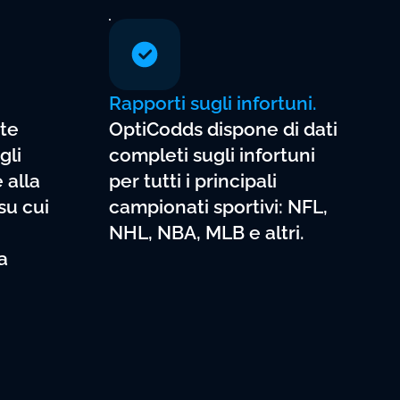
Rapporti
sugli
infortuni.
te
OptiCodds
dispone
di
dati
gli
completi
sugli
infortuni
e
alla
per
tutti
i
principali
su
cui
campionati
sportivi:
NFL,
NHL,
NBA,
MLB
e
altri.
a