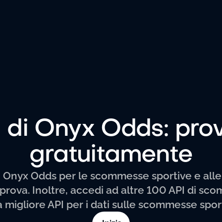
 di Onyx Odds: pro
gratuitamente
di Onyx Odds per le scommesse sportive e all
 prova. Inoltre, accedi ad altre 100 API di sc
 migliore API per i dati sulle scommesse sport