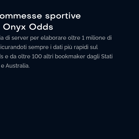
scommesse sportive
+ Onyx Odds
a di server per elaborare oltre 1 milione di
curandoti sempre i dati più rapidi sul
e da oltre 100 altri bookmaker dagli Stati
e Australia.