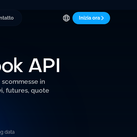
Inizia ora
ntatto
ok API
di scommesse in
i, futures, quote