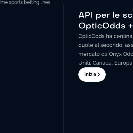
API per le 
OpticOdds 
OpticOdds ha centinai
quote al secondo, assi
mercato da Onyx Odds 
Uniti, Canada, Europa 
Inizia