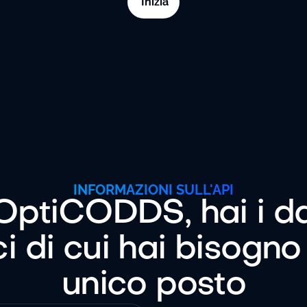
Inizia
INFORMAZIONI SULL'API
ptiCODDS, hai i da
i di cui hai bisogno
unico posto