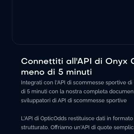
Connettiti all'API di Onyx
meno di 5 minuti
Integrati con l'API di scommesse sportive d
di 5 minuti con la nostra completa documen
sviluppatori di API di scommesse sportive
L'API di OpticOdds restituisce dati in forma
strutturato. Offriamo un'API di quote sempli