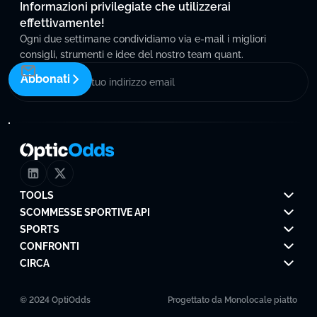
Informazioni privilegiate che utilizzerai
effettivamente!
Ogni due settimane condividiamo via e-mail i migliori
consigli, strumenti e idee del nostro team quant.
Abbonati
TOOLS
SCOMMESSE SPORTIVE API
SPORTS
CONFRONTI
CIRCA
© 2024 OptiOdds
Progettato da
Monolocale piatto