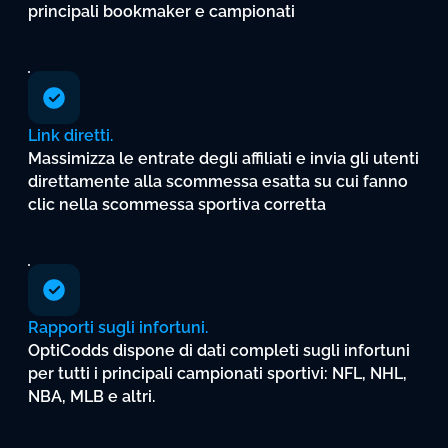
principali
bookmaker
e
campionati
Link
diretti.
Massimizza
le
entrate
degli
affiliati
e
invia
gli
utenti
direttamente
alla
scommessa
esatta
su
cui
fanno
clic
nella
scommessa
sportiva
corretta
Rapporti
sugli
infortuni.
OptiCodds
dispone
di
dati
completi
sugli
infortuni
per
tutti
i
principali
campionati
sportivi:
NFL,
NHL,
NBA,
MLB
e
altri.