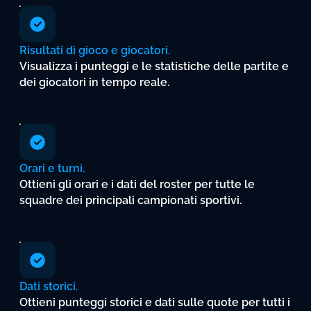
Risultati
di
gioco
e
giocatori.
Visualizza
i
punteggi
e
le
statistiche
delle
partite
e
dei
giocatori
in
tempo
reale.
Orari
e
turni.
Ottieni
gli
orari
e
i
dati
del
roster
per
tutte
le
squadre
dei
principali
campionati
sportivi.
Dati
storici.
Ottieni
punteggi
storici
e
dati
sulle
quote
per
tutti
i