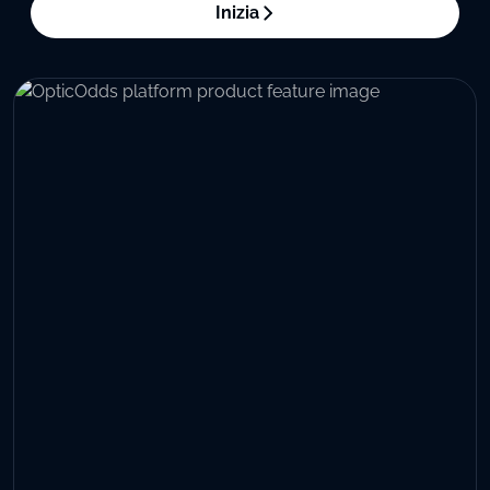
Inizia