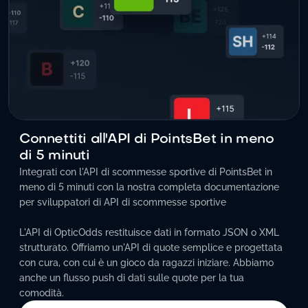
Connettiti all'API di PointsBet in meno
di 5 minuti
Integrati con l'API di scommesse sportive di PointsBet in
meno di 5 minuti con la nostra completa documentazione
per sviluppatori di API di scommesse sportive
L'API di OpticOdds restituisce dati in formato JSON o XML
strutturato. Offriamo un'API di quote semplice e progettata
con cura, con cui è un gioco da ragazzi iniziare. Abbiamo
anche un flusso push di dati sulle quote per la tua
comodità.