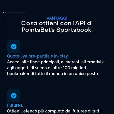
VANTAGGI
Cosa ottieni con l'API di
PointsBet's Sportsbook:
Quote
live
pre-partita
e
in-play.
Accedi
alle
linee
principali,
ai
mercati
alternativi
e
agli
oggetti
di
scena
di
oltre
100
migliori
bookmaker
di
tutto
il
mondo
in
un
unico
posto.
Futures.
Ottieni
l'elenco
più
completo
dei
futures
di
tutti
i