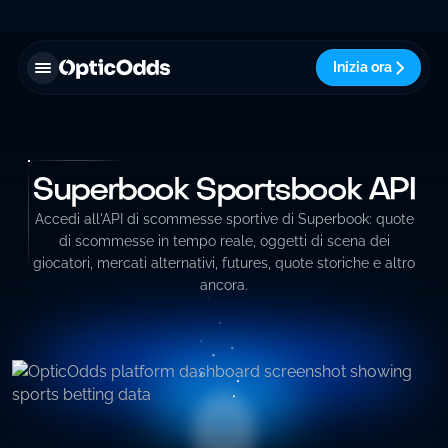
Inizia ora
Superbook Sportsbook API
Accedi all'API di scommesse sportive di Superbook: quote
di scommesse in tempo reale, oggetti di scena dei
giocatori, mercati alternativi, futures, quote storiche e altro
ancora.