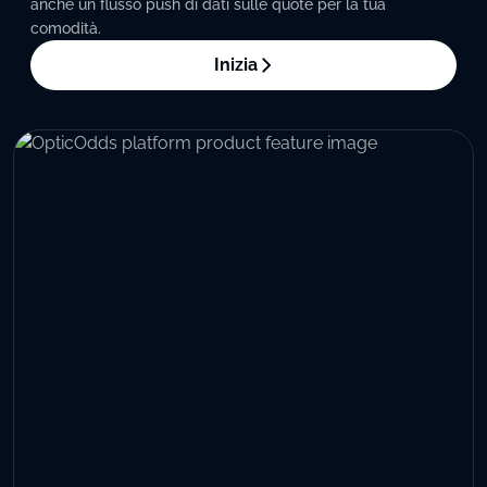
anche un flusso push di dati sulle quote per la tua
comodità.
Inizia