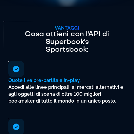
VANTAGGI
Cosa ottieni con l'API di
Superbook's
Sportsbook:
Quote
live
pre-partita
e
in-play.
Accedi
alle
linee
principali,
ai
mercati
alternativi
e
agli
oggetti
di
scena
di
oltre
100
migliori
bookmaker
di
tutto
il
mondo
in
un
unico
posto.