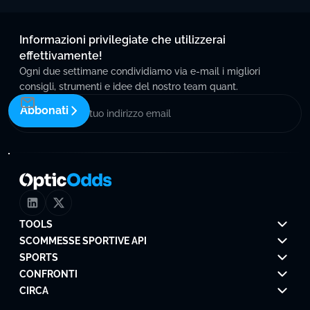
Informazioni privilegiate che utilizzerai
effettivamente!
Ogni due settimane condividiamo via e-mail i migliori
consigli, strumenti e idee del nostro team quant.
Abbonati
TOOLS
SCOMMESSE SPORTIVE API
SPORTS
CONFRONTI
CIRCA