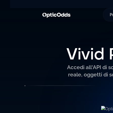
P
Vivid
Accedi all'API di
reale, oggetti di 