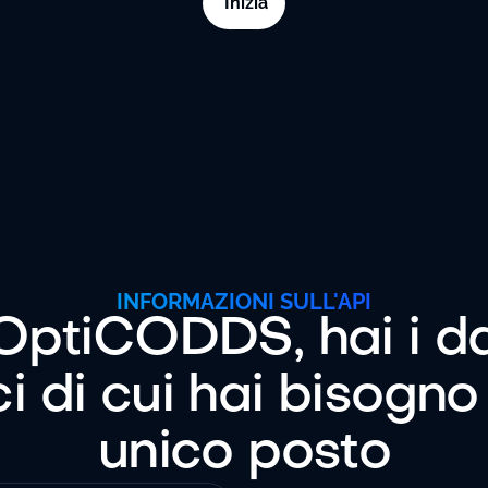
Inizia
INFORMAZIONI SULL'API
ptiCODDS, hai i da
i di cui hai bisogno
unico posto