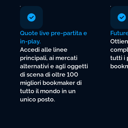
Quote
live
pre-partita
e
Future
in-play.
Ottien
Accedi
alle
linee
compl
principali,
ai
mercati
tutti
i
alternativi
e
agli
oggetti
book
di
scena
di
oltre
100
migliori
bookmaker
di
tutto
il
mondo
in
un
unico
posto.