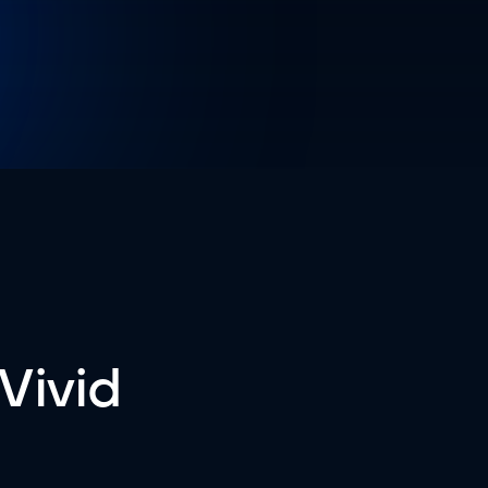
 Vivid