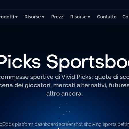
rodotti
Risorse
Prezzi
Risorse
Contatto
Co
 Picks Sportsbo
 scommesse sportive di Vivid Picks: quote di 
scena dei giocatori, mercati alternativi, future
altro ancora.