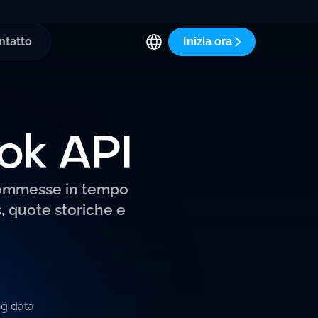
Inizia ora
ntatto
ok API
scommesse in tempo
s, quote storiche e