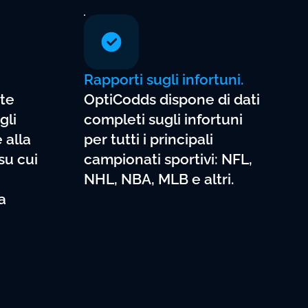
Rapporti
sugli
infortuni.
te
OptiCodds
dispone
di
dati
gli
completi
sugli
infortuni
e
alla
per
tutti
i
principali
su
cui
campionati
sportivi:
NFL,
NHL,
NBA,
MLB
e
altri.
a