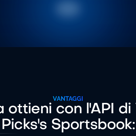
VANTAGGI
ottieni con l'API di
Picks's Sportsbook: