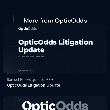
More from OpticOdds
August 5, 2026
Samuel Hill
OpticOdds Litigation Update