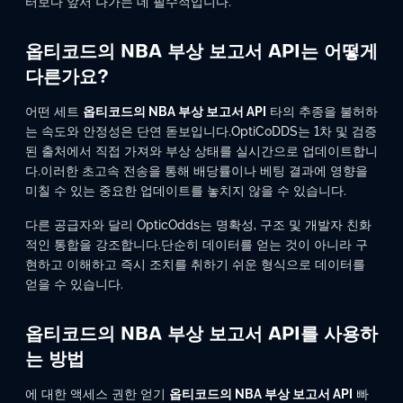
터보다 앞서 나가는 데 필수적입니다.
옵티코드의 NBA 부상 보고서 API는 어떻게
다른가요?
어떤 세트
옵티코드의 NBA 부상 보고서 API
타의 추종을 불허하
는 속도와 안정성은 단연 돋보입니다.OptiCoDDS는 1차 및 검증
된 출처에서 직접 가져와 부상 상태를 실시간으로 업데이트합니
다.이러한 초고속 전송을 통해 배당률이나 베팅 결과에 영향을
미칠 수 있는 중요한 업데이트를 놓치지 않을 수 있습니다.
다른 공급자와 달리 OpticOdds는 명확성, 구조 및 개발자 친화
적인 통합을 강조합니다.단순히 데이터를 얻는 것이 아니라 구
현하고 이해하고 즉시 조치를 취하기 쉬운 형식으로 데이터를
얻을 수 있습니다.
옵티코드의 NBA 부상 보고서 API를 사용하
는 방법
에 대한 액세스 권한 얻기
옵티코드의 NBA 부상 보고서 API
빠