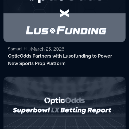
March 25, 2026
Samuel Hill
OpticOdds Partners with Lusofunding to Power
New Sports Prop Platform