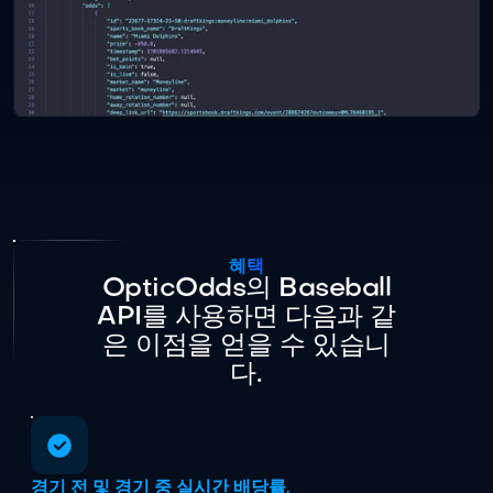
혜택
OpticOdds의 Baseball
API를 사용하면 다음과 같
은 이점을 얻을 수 있습니
다.
경기
전
및
경기
중
실시간
배당률.