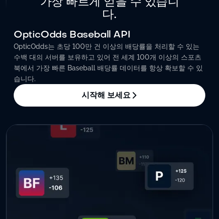
가장 빠르게 얻을 수 있습니
다.
OpticOdds Baseball API
OpticOdds는 초당 100만 건 이상의 배당률을 처리할 수 있는
수백 대의 서버를 보유하고 있어 전 세계 100개 이상의 스포츠
북에서 가장 빠른 Baseball 배당률 데이터를 항상 확보할 수 있
습니다.
시작해 보세요