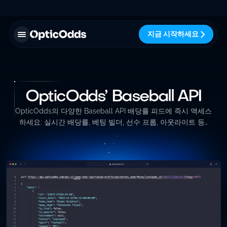
지금 시작하세요
OpticOdds’ Baseball API
OpticOdds의 다양한 Baseball API 배당률 피드에 즉시 액세스
하세요: 실시간 배당률, 베팅 빌더, 선수 프롭, 아웃라이트 등…