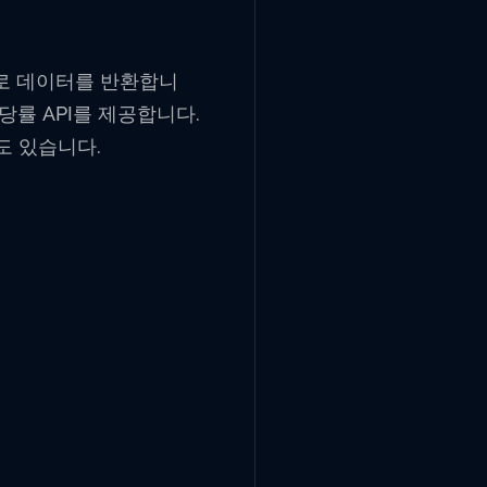
XML로 데이터를 반환합니
당률 API를 제공합니다.
도 있습니다.