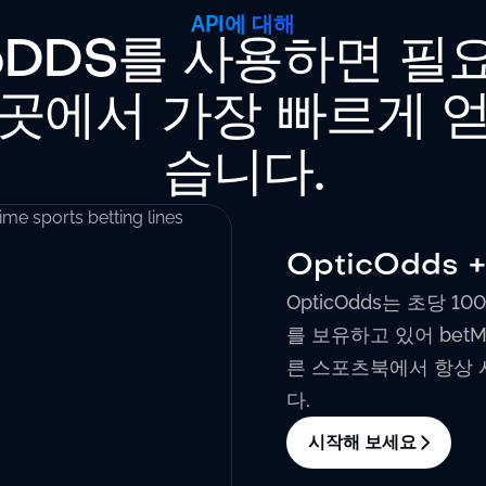
API에 대해
CoDDS를 사용하면 필
 곳에서 가장 빠르게 얻
습니다.
OpticOdds 
OpticOdds는 초당 
를 보유하고 있어 betM
른 스포츠북에서 항상 
다.
시작해 보세요