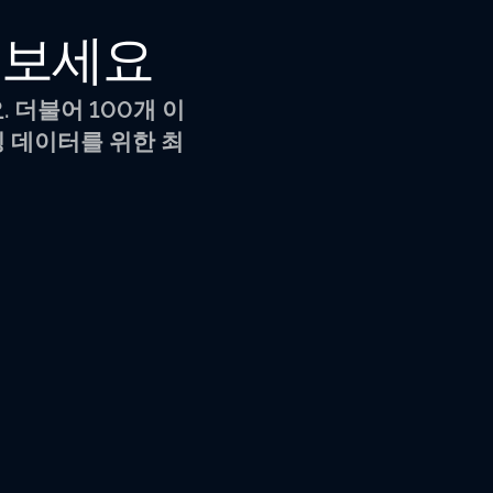
해 보세요
 더불어 100개 이
팅 데이터를 위한 최