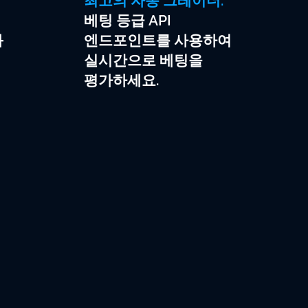
최고의
자동
그레이더.
베팅
등급
API
와
엔드포인트를
사용하여
실시간으로
베팅을
평가하세요.