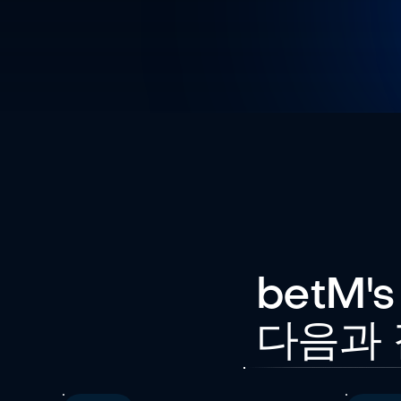
betM'
다음과 