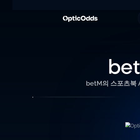
be
betM의 스포츠북 