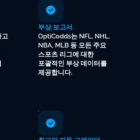
부상
보고서.
하고
OptiCodds는
NFL,
NHL,
NBA,
MLB
등
모든
주요
스포츠
리그에
대한
접
포괄적인
부상
데이터를
제공합니다.