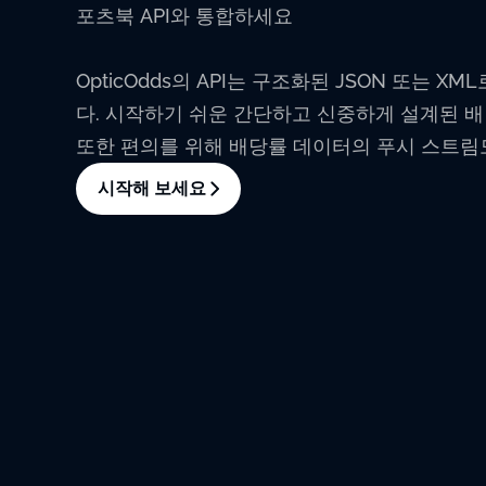
포츠북 API와 통합하세요
OpticOdds의 API는 구조화된 JSON 또는 
다. 시작하기 쉬운 간단하고 신중하게 설계된 배
또한 편의를 위해 배당률 데이터의 푸시 스트림
시작해 보세요