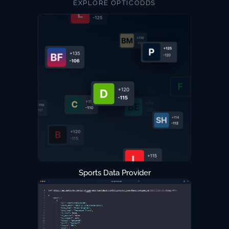
EXPLORE OPTICODDS
Sports Data Provider