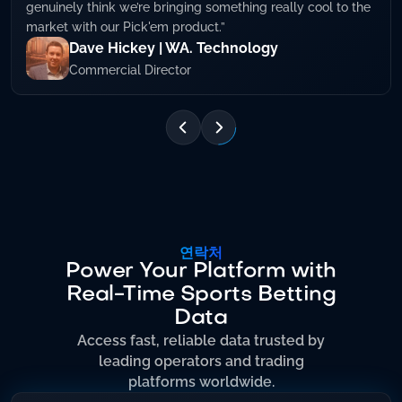
genuinely think we’re bringing something really cool to the
market with our Pick'em product.”
Dave Hickey | WA. Technology
Commercial Director
연락처
Power Your Platform with
Real-Time Sports Betting
Data
Access fast, reliable data trusted by
leading operators and trading
platforms worldwide.