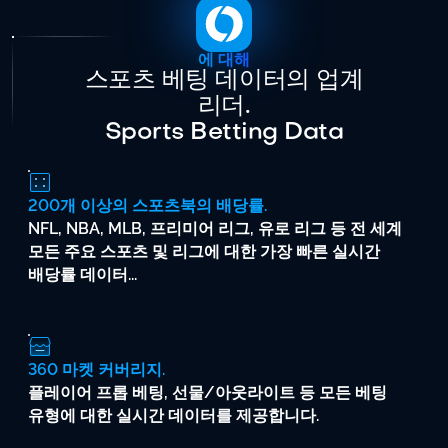
에 대해
스포츠 베팅 데이터의 업계
리더.
Sports Betting Data
200개
이상의
스포츠북의
배당률.
NFL,
NBA,
MLB,
프리미어
리그,
유로
리그
등
전
세계
모든
주요
스포츠
및
리그에
대한
가장
빠른
실시간
배당률
데이터...
360
마켓
커버리지.
플레이어
프롭
베팅,
선물/아웃라이트
등
모든
베팅
유형에
대한
실시간
데이터를
제공합니다.