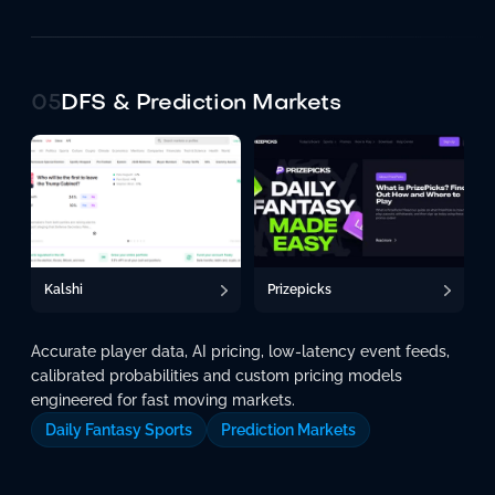
05
DFS & Prediction Markets
Kalshi
Prizepicks
Accurate player data, AI pricing, low-latency event feeds,
calibrated probabilities and custom pricing models
engineered for fast moving markets.
Daily Fantasy Sports
Prediction Markets